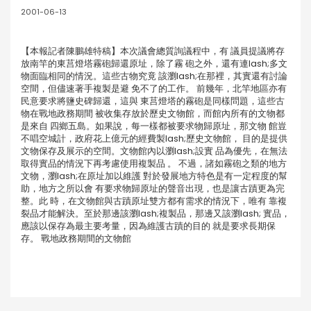
2001-06-13
【本報記者陳鵬雄特稿】本次議會總質詢議程中，有 議員提議將存
放南竿的東莒燈塔霧砲歸還原址，除了霧 砲之外，還有連lash;多文
物面臨相同的情況。這些古物究竟 該瀏lash;在那裡，其實還有討論
空間，但儘速著手複製是避 免不了的工作。 前幾年，北竿地區亦有
民意要求將鹽史碑歸還，這與 東莒燈塔的霧砲是同樣問題，這些古
物在戰地政務期間 被收集存放於歷史文物館，而館內所有的文物都
是來自 四鄉五島。如果說，每一樣都被要求物歸原址，那文物 館豈
不唱空城計，政府花上億元的經費製lash;歷史文物館， 目的是提供
文物保存及展示的空間。文物館內以瀏lash;設實 品為優先，在無法
取得實品的情況下再考慮使用複製品 。 不過，諸如霧砲之類的地方
文物，瀏lash;在原址加以維護 對於發展地方特色是有一定程度的幫
助，地方之所以會 有要求物歸原址的聲音出現，也是讓古蹟更為完
整。此 時，在文物館與古蹟原址雙方都有需求的情況下，唯有 靠複
裂品才能解決。至於那邊該瀏lash;複製品，那邊又該瀏lash; 實品，
應該以保存為最主要考量，因為維護古蹟的目的 就是要求長期保
存。 戰地政務期間的文物館