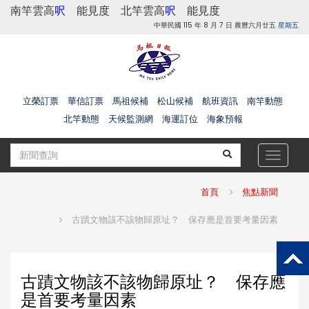
南竿雲高
呎
能見度
北竿雲高
呎
能見度
中華民國 115 年 8 月 7 日 農曆六月廿五
星期五
立榮訂票
華信訂票
馬祖候補
松山候補
航班資訊
南竿動態
北竿動態
天候監測網
海運訂位
海象預報
Toggle
navigat
首頁
焦點新聞
古蹟文物該不該物歸原址？ 保存應是首要考量因素
古蹟文物該不該物歸原址？ 保存應
是首要考量因素