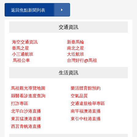
返回焦點新聞列表
交通資訊
海空交通資訊
新臺馬輪
臺馬之星
南北之星
小三通航班
大坵航班
馬祖公車
台灣好行@馬
祖
生活資訊
馬祖觀光導覽地圖
樂活體育館預約
縣醫看診進度查詢
空氣品質
打詐專區
交通違規檢舉專區
北竿白沙港直播
南竿福澳港直播
東莒猛澳港直播
東引中柱港直播
西莒青帆港直播