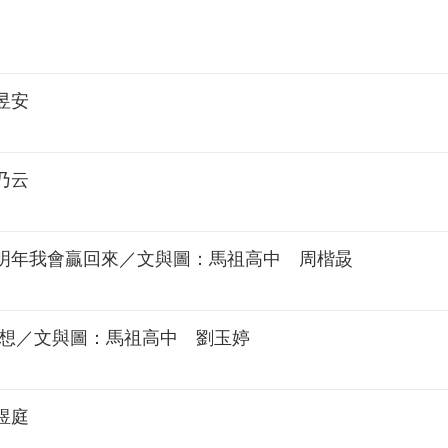
昱安
乃云
明年我會贏回來／文與圖：馬祖高中 周楷晸
感想／文與圖：馬祖高中 劉玉婷
煜庭