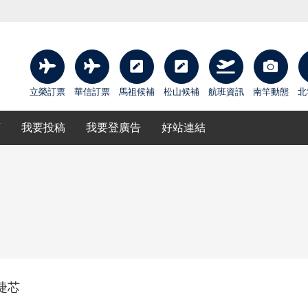
立榮訂票
華信訂票
馬祖候補
松山候補
航班資訊
南竿動態
北
庫
我要投稿
我要登廣告
好站連結
睫芯