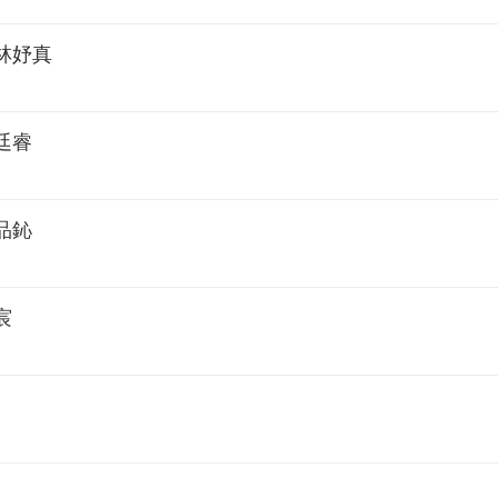
林妤真
廷睿
品鈊
宸