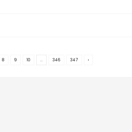
8
9
10
...
346
347
›