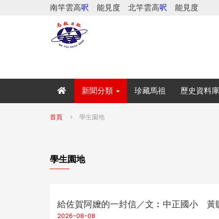
南竿雲高
呎
能見度
北竿雲高
呎
能見度
新聞分類
珍藏馬祖
歷史資料
首頁
學生園地
學生園地
給佐賀阿嬤的一封信／文︰中正國小 黃
2026-08-08