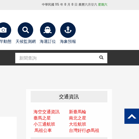
中華民國 115 年 8 月 8 日 農曆六月廿六
星期六
竿動態
天候監測網
海運訂位
海象預報
交通資訊
海空交通資訊
新臺馬輪
臺馬之星
南北之星
小三通航班
大坵航班
馬祖公車
台灣好行@馬
祖