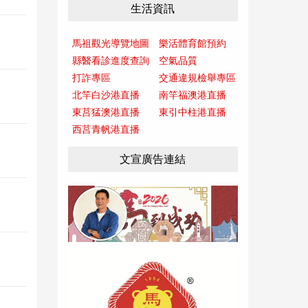
生活資訊
馬祖觀光導覽地圖
樂活體育館預約
縣醫看診進度查詢
空氣品質
打詐專區
交通違規檢舉專區
北竿白沙港直播
南竿福澳港直播
東莒猛澳港直播
東引中柱港直播
西莒青帆港直播
文宣廣告連結