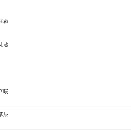
廷睿
芃葳
立暘
彥辰