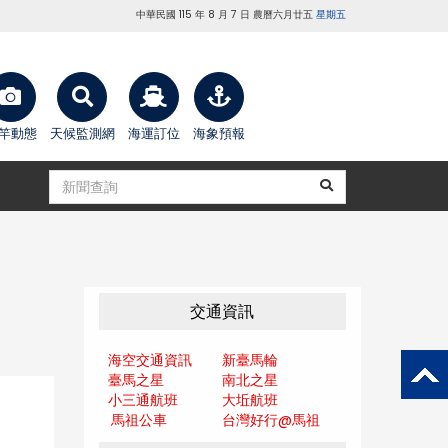
中華民國 115 年 8 月 7 日 農曆六月廿五
星期五
竿動態
天候監測網
海運訂位
海象預報
交通資訊
海空交通資訊
新臺馬輪
臺馬之星
南北之星
小三通航班
大坵航班
馬祖公車
台灣好行@馬
祖