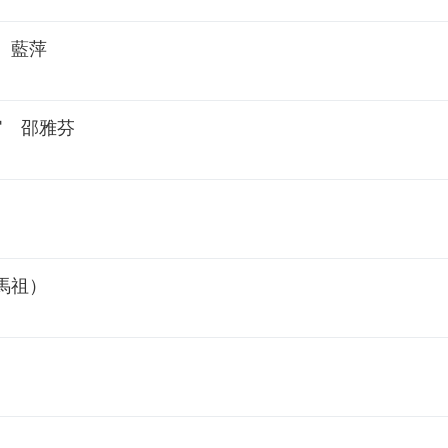
）藍萍
官 邵雅芬
馬祖）