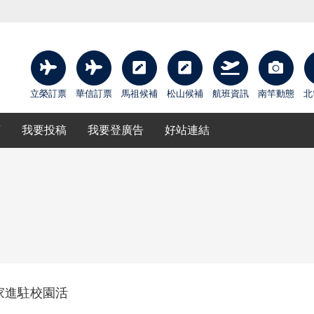
立榮訂票
華信訂票
馬祖候補
松山候補
航班資訊
南竿動態
北
庫
我要投稿
我要登廣告
好站連結
家進駐校園活