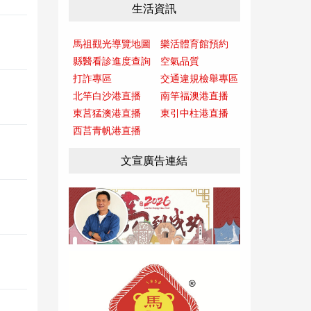
生活資訊
馬祖觀光導覽地圖
樂活體育館預約
縣醫看診進度查詢
空氣品質
打詐專區
交通違規檢舉專區
北竿白沙港直播
南竿福澳港直播
東莒猛澳港直播
東引中柱港直播
西莒青帆港直播
文宣廣告連結