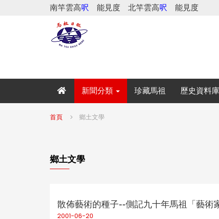
南竿雲高
呎
能見度
北竿雲高
呎
能見度
新聞分類
珍藏馬祖
歷史資料
首頁
鄉土文學
鄉土文學
散佈藝術的種子--側記九十年馬祖「藝術
2001-06-20