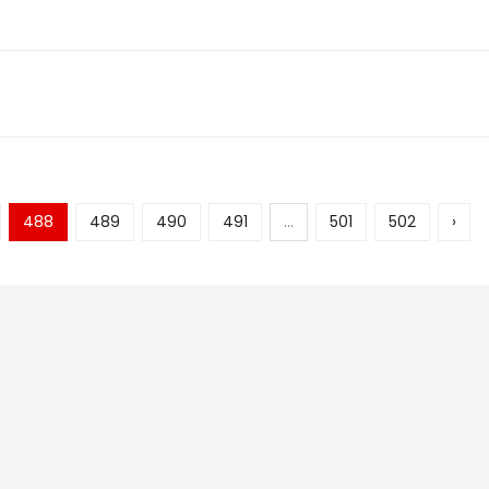
488
489
490
491
...
501
502
›