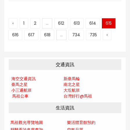
‹
1
2
...
612
613
614
615
616
617
618
...
734
735
›
交通資訊
海空交通資訊
新臺馬輪
臺馬之星
南北之星
小三通航班
大坵航班
馬祖公車
台灣好行@馬
祖
生活資訊
馬祖觀光導覽地圖
樂活體育館預約
縣醫看診進度查詢
空氣品質