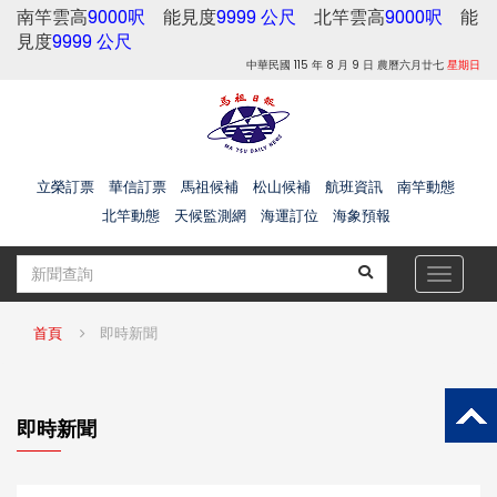
南竿雲高
9000呎
能見度
9999 公尺
北竿雲高
9000呎
能
見度
9999 公尺
中華民國 115 年 8 月 9 日 農曆六月廿七
星期日
立榮訂票
華信訂票
馬祖候補
松山候補
航班資訊
南竿動態
北竿動態
天候監測網
海運訂位
海象預報
Toggle
navigat
首頁
即時新聞
即時新聞