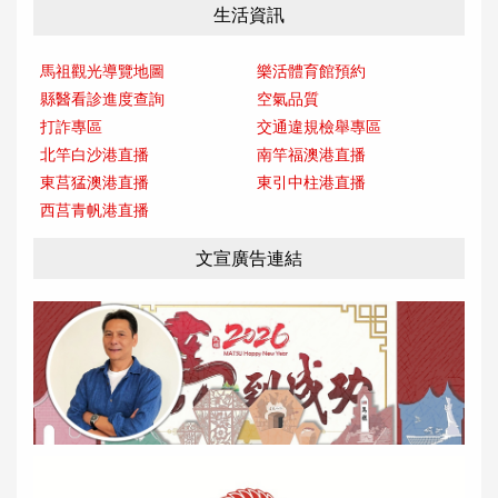
生活資訊
馬祖觀光導覽地圖
樂活體育館預約
縣醫看診進度查詢
空氣品質
打詐專區
交通違規檢舉專區
北竿白沙港直播
南竿福澳港直播
東莒猛澳港直播
東引中柱港直播
西莒青帆港直播
文宣廣告連結