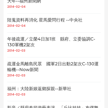
大年--福州新聞網
2014-02-04
陸蒐資料再消化 星馬愛問行程 --中央社
2014-02-04
年後疏運／立榮4日加1班 縣府、立委協調C-
130軍機2架次
2014-02-03
疏運金馬離島民眾 國軍2日出動2架次C-130運
輸機--Now新聞
2014-02-03
福州：大陸新娘返鄉探親--新華社
2014-02-03
影音／縣府春節遊藝表演 「丘比娃娃」布偶舞