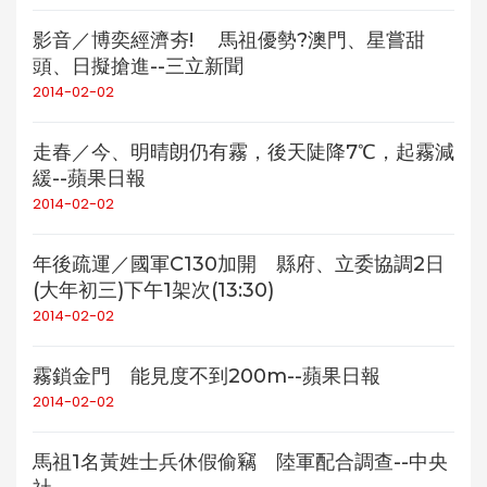
影音／博奕經濟夯! 馬祖優勢?澳門、星嘗甜
頭、日擬搶進--三立新聞
2014-02-02
走春／今、明晴朗仍有霧，後天陡降7℃，起霧減
緩--蘋果日報
2014-02-02
年後疏運／國軍C130加開 縣府、立委協調2日
(大年初三)下午1架次(13:30)
2014-02-02
霧鎖金門 能見度不到200m--蘋果日報
2014-02-02
馬祖1名黃姓士兵休假偷竊 陸軍配合調查--中央