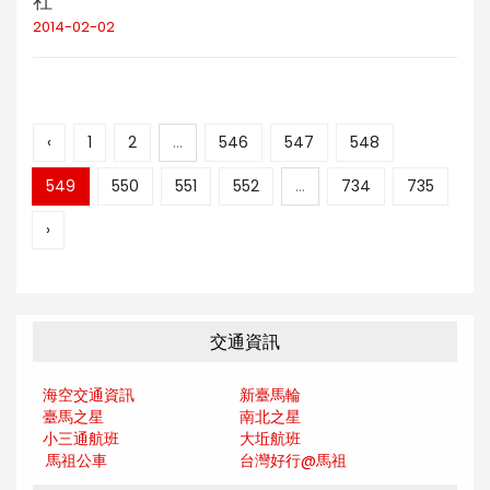
社
2014-02-02
‹
1
2
...
546
547
548
549
550
551
552
...
734
735
›
交通資訊
海空交通資訊
新臺馬輪
臺馬之星
南北之星
小三通航班
大坵航班
馬祖公車
台灣好行@馬
祖