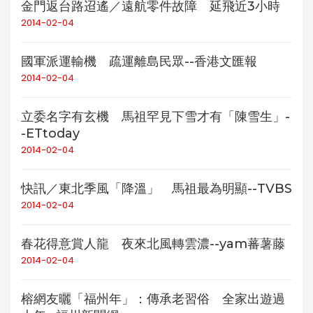
金門返台路迢遙／遠航零件故障 延飛近3小時
2014-02-04
國軍派運輸機 疏運離島民眾--香港文匯報
2014-02-04
立委名字有玄機 馬祖罕見下雪才有「陳雪生」-
-ETtoday
2014-02-04
快訊／東北季風「降溫」 馬祖最為明顯--TVBS
2014-02-04
春花得意賞人龍 夜來北風轉雲濃--yam蕃薯藤
2014-02-04
榕網友曬「福州年」：傳承老習俗 全家出遊過