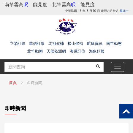
南竿雲高
呎
能見度
北竿雲高
呎
能見度
中華民國 115 年 8 月 10 日 農曆六月廿八
星期一
立榮訂票
華信訂票
馬祖候補
松山候補
航班資訊
南竿動態
北竿動態
天候監測網
海運訂位
海象預報
Toggle
navigat
首頁
即時新聞
即時新聞