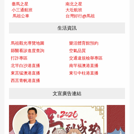
臺馬之星
南北之星
小三通航班
大坵航班
馬祖公車
台灣好行@馬
祖
生活資訊
馬祖觀光導覽地圖
樂活體育館預約
縣醫看診進度查詢
空氣品質
打詐專區
交通違規檢舉專區
北竿白沙港直播
南竿福澳港直播
東莒猛澳港直播
東引中柱港直播
西莒青帆港直播
文宣廣告連結