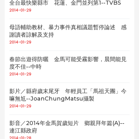
全台最快樂縣市 花蓮、金門並列第1--TVBS
2014-01-29
母語輔助教材、暴力事件真相議題暫停論述 感
謝讀者諒解及支持
2014-01-29
春節出遊得防曬 金馬可能受霧影響，晨間能見
度不佳--中時
2014-01-29
影片／縣府歲末尾牙 年輕員工「馬祖天團」今
嘛無尪--JoanChungMatsu攝製
2014-01-29
影音／2014年金馬賀歲短片 鄉親拜年篇(A)--
連江縣政府
2014-01-28