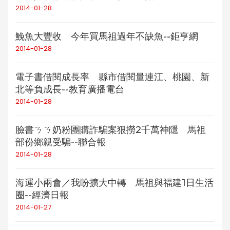
2014-01-28
鮸魚大豐收 今年買馬祖過年不缺魚--鉅亨網
2014-01-28
電子書借閱成長率 縣市借閱量連江、桃園、新
北等負成長--教育廣播電台
2014-01-28
臉書ㄋㄋ奶粉團購詐騙案狠撈2千萬神隱 馬祖
部份鄉親受騙--聯合報
2014-01-28
海運小兩會／我盼擴大中轉 馬祖與福建1日生活
圈--經濟日報
2014-01-27