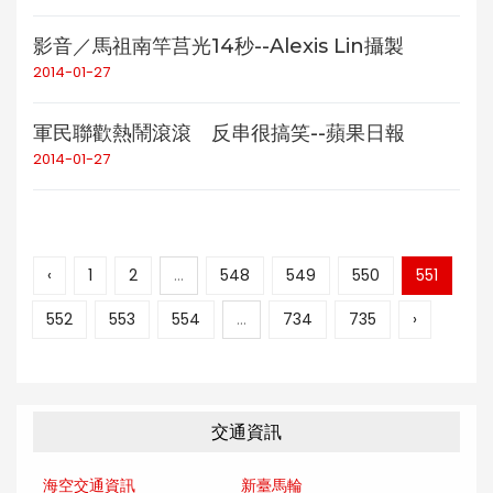
影音／馬祖南竿莒光14秒--Alexis Lin攝製
2014-01-27
軍民聯歡熱鬧滾滾 反串很搞笑--蘋果日報
2014-01-27
‹
1
2
...
548
549
550
551
552
553
554
...
734
735
›
交通資訊
海空交通資訊
新臺馬輪