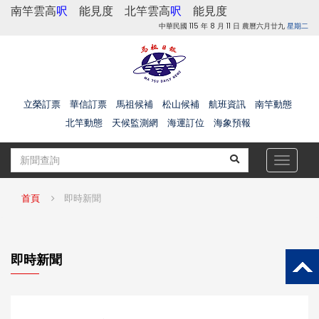
南竿雲高
呎
能見度
北竿雲高
呎
能見度
中華民國 115 年 8 月 11 日 農曆六月廿九
星期二
立榮訂票
華信訂票
馬祖候補
松山候補
航班資訊
南竿動態
北竿動態
天候監測網
海運訂位
海象預報
Toggle
navigat
首頁
即時新聞
即時新聞