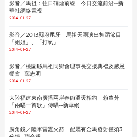
影音／馬祖：往日硝煙前線 今日交流前沿--新
華社網絡電視
2014-01-27
影音／2013縣府尾牙 馬祖天團演出舞蹈節目
「姐姐」、「打氣」
2014-01-27
影音／桃園縣馬祖同鄉會理事長交接典禮及感恩
餐會--葉志明
2014-01-27
大陸福建東南廣播兩岸春節溫暖相約 賴董芳
「兩嗝一首歌」傳唱--新華網
2014-01-27
廣角鏡／陸軍雷霆火箭 配屬有金馬發射僅須3
分鐘--聯合報