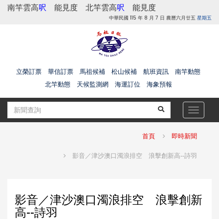
南竿雲高
呎
能見度
北竿雲高
呎
能見度
中華民國 115 年 8 月 7 日 農曆六月廿五
星期五
立榮訂票
華信訂票
馬祖候補
松山候補
航班資訊
南竿動態
北竿動態
天候監測網
海運訂位
海象預報
Toggle
navigat
首頁
即時新聞
影音／津沙澳口濁浪排空 浪擊創新高--詩羽
影音／津沙澳口濁浪排空 浪擊創新
高--詩羽