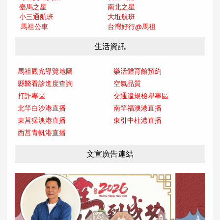
臺馬之星
南北之星
小三通航班
大坵航班
馬祖公車
台灣好行@馬
祖
生活資訊
馬祖觀光導覽地圖
樂活體育館預約
縣醫看診進度查詢
空氣品質
打詐專區
交通違規檢舉專區
北竿白沙港直播
南竿福澳港直播
東莒猛澳港直播
東引中柱港直播
西莒青帆港直播
文宣廣告連結