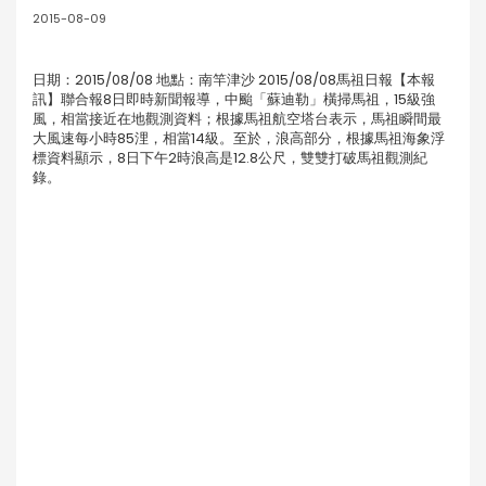
2015-08-09
日期：2015/08/08 地點：南竿津沙 2015/08/08馬祖日報【本報
訊】聯合報8日即時新聞報導，中颱「蘇迪勒」橫掃馬祖，15級強
風，相當接近在地觀測資料；根據馬祖航空塔台表示，馬祖瞬間最
大風速每小時85浬，相當14級。至於，浪高部分，根據馬祖海象浮
標資料顯示，8日下午2時浪高是12.8公尺，雙雙打破馬祖觀測紀
錄。