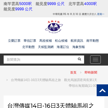
南竿雲高
5000呎
能見度
9999 公尺
北竿雲高
4000呎
能見度
9999 公尺
中華民國 115 年 8 月 10 日 農曆六月廿八
星期一
立榮訂票
華信訂票
馬祖候補
松山候補
航班資訊
南竿動態
北竿動態
天候監測網
海運訂位
海象預報
Toggle
navigat
首頁
即時新聞
台灣傳媒14日-16日3天體驗馬祖之旅 觀光局謝謂君局長第1天
帶領出海賞鷗(11:00)
台灣傳媒14日-16日3天體驗馬祖之