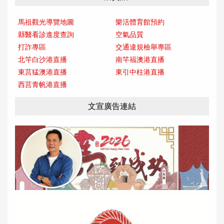
馬祖觀光導覽地圖
樂活體育館預約
縣醫看診進度查詢
空氣品質
打詐專區
交通違規檢舉專區
北竿白沙港直播
南竿福澳港直播
東莒猛澳港直播
東引中柱港直播
西莒青帆港直播
文宣廣告連結