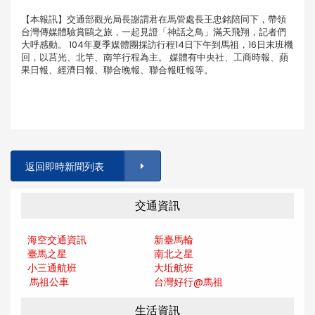
【本報訊】交通部觀光局長謝謂君在馬管處長王忠銘陪同下，帶領
台灣傳媒體驗賞鷗之旅，一起見證「神話之鳥」滿天飛翔，記者們
大呼感動。 104年夏季媒體團採訪行程14日下午到馬祖，16日末班機
回，以莒光、北竿、南竿行程為主。 媒體有中央社、工商時報、蘋
果日報、經濟日報、聯合晚報、聯合報旺報等。
返回即時新聞列表
交通資訊
海空交通資訊
新臺馬輪
臺馬之星
南北之星
小三通航班
大坵航班
馬祖公車
台灣好行@馬
祖
生活資訊