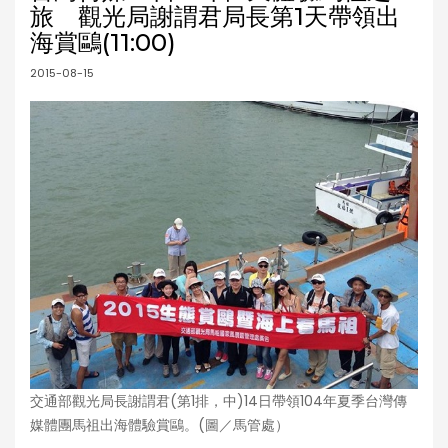
旅 觀光局謝謂君局長第1天帶領出
海賞鷗(11:00)
2015-08-15
交通部觀光局長謝謂君(第1排，中)14日帶領104年夏季台灣傳
媒體團馬祖出海體驗賞鷗。(圖／馬管處）