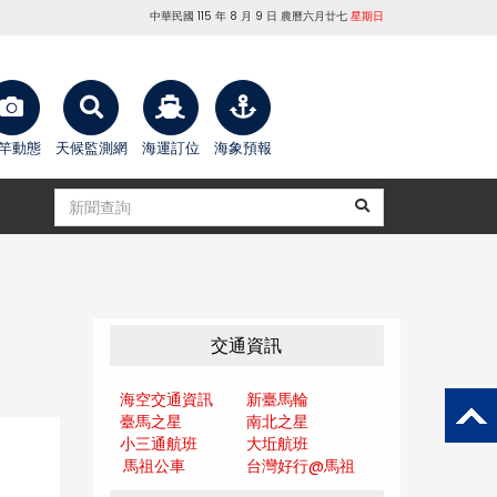
中華民國 115 年 8 月 9 日 農曆六月廿七
星期日
竿動態
天候監測網
海運訂位
海象預報
交通資訊
海空交通資訊
新臺馬輪
臺馬之星
南北之星
小三通航班
大坵航班
馬祖公車
台灣好行@馬
祖