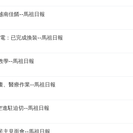
南佳餚--馬祖日報
電：已完成換裝--馬祖日報
學--馬祖日報
畫、醫療作業--馬祖日報
空進駐迫切--馬祖日報
民主見面會--馬祖日報