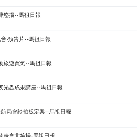
悠揚--馬祖日報
會•預告片--馬祖日報
旅遊買氣--馬祖日報
光蟲成果講座--馬祖日報
航局會談拍板定案--馬祖日報
發表會北竿場-馬祖日報