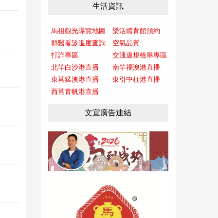
生活資訊
馬祖觀光導覽地圖
樂活體育館預約
縣醫看診進度查詢
空氣品質
打詐專區
交通違規檢舉專區
北竿白沙港直播
南竿福澳港直播
東莒猛澳港直播
東引中柱港直播
西莒青帆港直播
文宣廣告連結