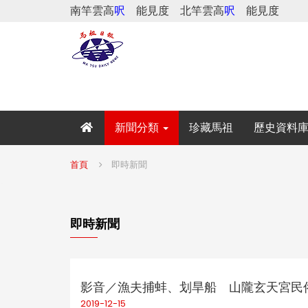
南竿雲高
呎
能見度
北竿雲高
呎
能見度
新聞分類
珍藏馬祖
歷史資料
首頁
即時新聞
即時新聞
影音／漁夫捕蚌、划旱船 山隴玄天宮民俗
2019-12-15