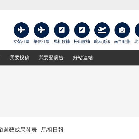
立榮訂票
華信訂票
馬祖候補
松山候補
航班資訊
南竿動態
北
庫
我要投稿
我要登廣告
好站連結
遊藝成果發表--馬祖日報