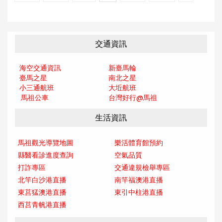
交通資訊
海空交通資訊
新臺馬輪
臺馬之星
南北之星
小三通航班
大坵航班
馬祖公車
台灣好行@馬
祖
生活資訊
馬祖觀光導覽地圖
樂活體育館預約
縣醫看診進度查詢
空氣品質
打詐專區
交通違規檢舉專區
北竿白沙港直播
南竿福澳港直播
東莒猛澳港直播
東引中柱港直播
西莒青帆港直播