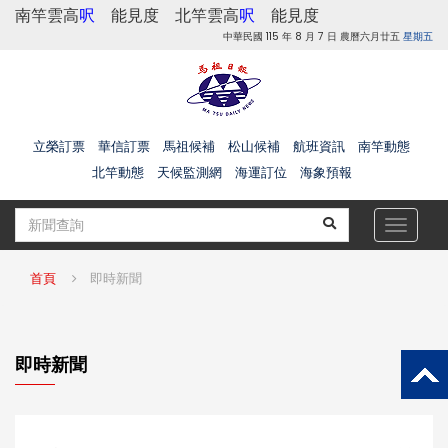
南竿雲高
呎
能見度
北竿雲高
呎
能見度
中華民國 115 年 8 月 7 日 農曆六月廿五
星期五
立榮訂票
華信訂票
馬祖候補
松山候補
航班資訊
南竿動態
北竿動態
天候監測網
海運訂位
海象預報
Toggle
navigat
首頁
即時新聞
即時新聞