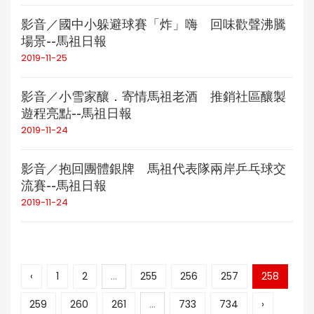
影音／國中小躲避球賽「炸」嗨 回味歡聲沸騰
場景--馬祖日報
2019-11-25
影音／小雪家釀．寄情馬祖老酒 推銷社區釀製
遊程亮點--馬祖日報
2019-11-24
影音／抱回團體銀牌 馬祖代表隊兩岸乒乓球交
流賽--馬祖日報
2019-11-24
‹
1
2
...
255
256
257
258
259
260
261
...
733
734
›