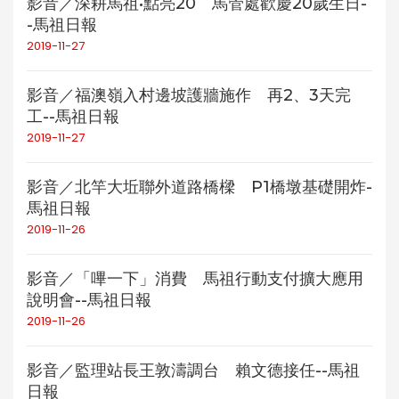
影音／深耕馬祖•點亮20 馬管處歡慶20歲生日-
-馬祖日報
2019-11-27
影音／福澳嶺入村邊坡護牆施作 再2、3天完
工--馬祖日報
2019-11-27
影音／北竿大坵聯外道路橋樑 P1橋墩基礎開炸-
馬祖日報
2019-11-26
影音／「嗶一下」消費 馬祖行動支付擴大應用
說明會--馬祖日報
2019-11-26
影音／監理站長王敦濤調台 賴文德接任--馬祖
日報