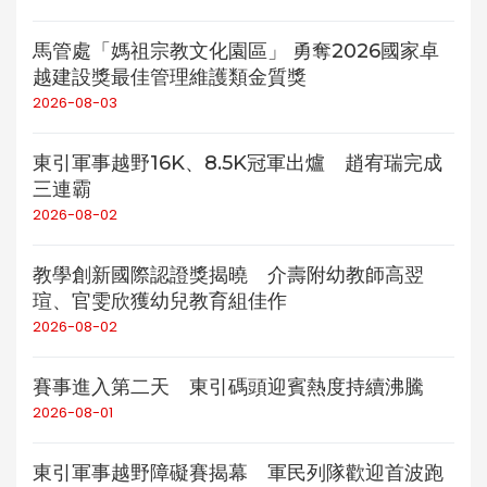
馬管處「媽祖宗教文化園區」 勇奪2026國家卓
越建設獎最佳管理維護類金質獎
2026-08-03
東引軍事越野16K、8.5K冠軍出爐 趙宥瑞完成
三連霸
2026-08-02
教學創新國際認證獎揭曉 介壽附幼教師高翌
瑄、官雯欣獲幼兒教育組佳作
2026-08-02
賽事進入第二天 東引碼頭迎賓熱度持續沸騰
2026-08-01
東引軍事越野障礙賽揭幕 軍民列隊歡迎首波跑