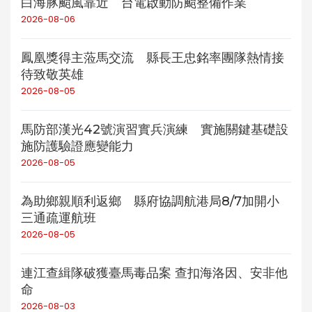
白海豚颱風靠近 台電啟動防颱整備作業
2026-08-06
鳳凰獎得主蒞馬交流 縣長王忠銘率團隊熱情接
待致敬英雄
2026-08-05
馬防部漢光42號演習實兵演練 實施關鍵基礎設
施防護驗證應變能力
2026-08-05
為助鄉親順利返鄉 縣府協調航港局8/7加開小
三通疏運航班
2026-08-05
連江查緝隊破獲臺馬毒品案 查扣海洛因、安非他
命
2026-08-03