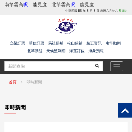
南竿雲高
呎
能見度
北竿雲高
呎
能見度
中華民國 115 年 8 月 8 日 農曆六月廿六
星期六
立榮訂票
華信訂票
馬祖候補
松山候補
航班資訊
南竿動態
北竿動態
天候監測網
海運訂位
海象預報
Toggle
navigat
首頁
即時新聞
即時新聞