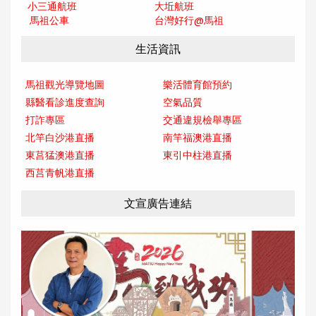
小三通航班
大坵航班
馬祖公車
台灣好行@馬
祖
生活資訊
馬祖觀光導覽地圖
樂活體育館預約
縣醫看診進度查詢
空氣品質
打詐專區
交通違規檢舉專區
北竿白沙港直播
南竿福澳港直播
東莒猛澳港直播
東引中柱港直播
西莒青帆港直播
文宣廣告連結