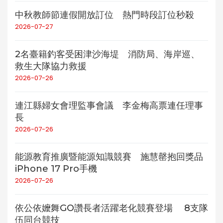
中秋教師節連假開放訂位 熱門時段訂位秒殺
2026-07-27
2名臺籍釣客受困津沙海堤 消防局、海岸巡、
救生大隊協力救援
2026-07-26
連江縣婦女會理監事會議 李金梅高票連任理事
長
2026-07-26
能源教育推廣暨能源知識競賽 施慧罄抱回獎品
iPhone 17 Pro手機
2026-07-26
依公依嬤舞GO讚長者活躍老化競賽登場 8支隊
伍同台競技