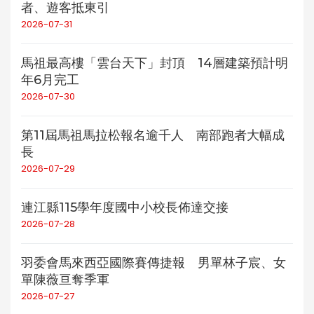
者、遊客抵東引
2026-07-31
馬祖最高樓「雲台天下」封頂 14層建築預計明
年6月完工
2026-07-30
第11屆馬祖馬拉松報名逾千人 南部跑者大幅成
長
2026-07-29
連江縣115學年度國中小校長佈達交接
2026-07-28
羽委會馬來西亞國際賽傳捷報 男單林子宸、女
單陳薇亘奪季軍
2026-07-27