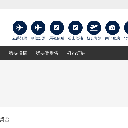
立榮訂票
華信訂票
馬祖候補
松山候補
航班資訊
南竿動態
北
庫
我要投稿
我要登廣告
好站連結
元獎金