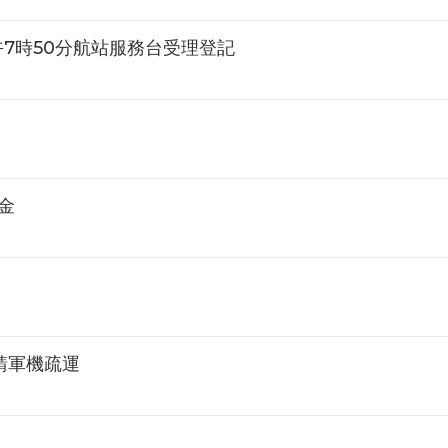
午7時50分航站服務台受理登記
金
申請軍機疏運