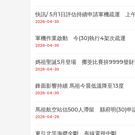
快訊/ 5月1日評估持續申請軍機疏運 上
2026-04-30
軍機作業啟動 今(30)執行4架次疏運
2026-04-30
媽祖聖誕5月登場 擲筊比賽拚9999發財
2026-04-30
鋒面影響持續 馬祖今晨低溫降至13度
2026-04-30
馬祖航空站估500人滯留 縣府明(30)
2026-04-29
東引北竿海纜全斷 有線電視中斷