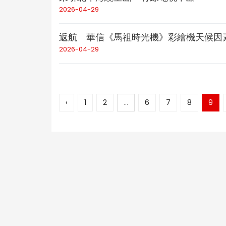
2026-04-29
返航 華信《馬祖時光機》彩繪機天候因
2026-04-29
‹
1
2
...
6
7
8
9