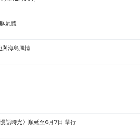
鯨豚屍體
地與海島風情
慢語時光》順延至6月7日 舉行