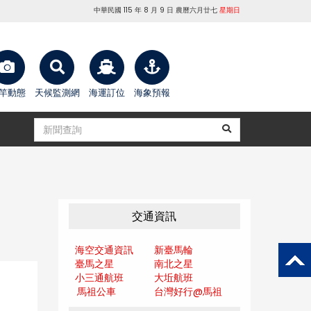
中華民國 115 年 8 月 9 日 農曆六月廿七
星期日
竿動態
天候監測網
海運訂位
海象預報
交通資訊
海空交通資訊
新臺馬輪
臺馬之星
南北之星
小三通航班
大坵航班
馬祖公車
台灣好行@馬
祖