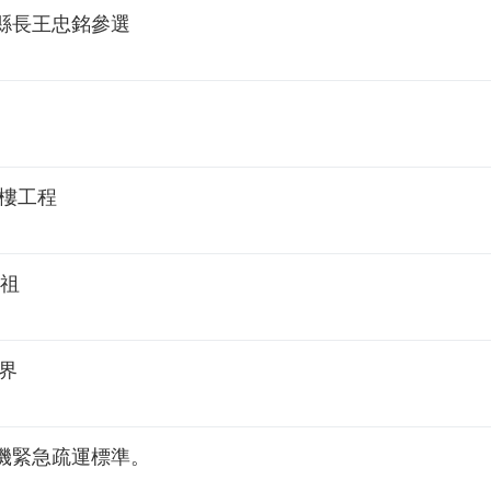
縣長王忠銘參選
樓工程
馬祖
界
機緊急疏運標準。