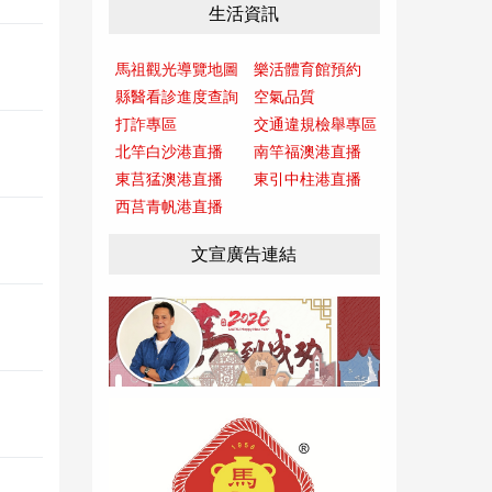
生活資訊
馬祖觀光導覽地圖
樂活體育館預約
縣醫看診進度查詢
空氣品質
打詐專區
交通違規檢舉專區
北竿白沙港直播
南竿福澳港直播
東莒猛澳港直播
東引中柱港直播
西莒青帆港直播
文宣廣告連結