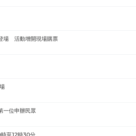
登場 活動增開現場購票
場
第一位申辦民眾
0時至12時30分