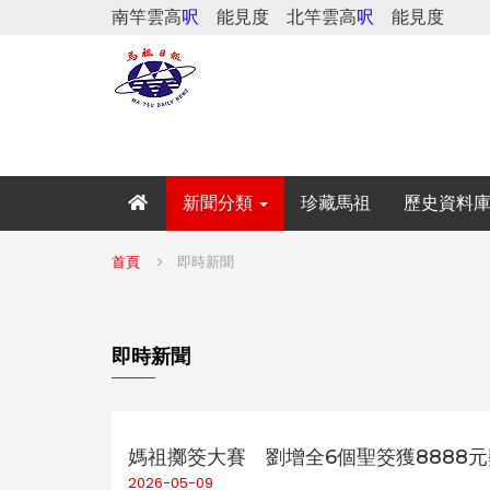
南竿雲高
呎
能見度
北竿雲高
呎
能見度
新聞分類
珍藏馬祖
歷史資料
首頁
即時新聞
即時新聞
媽祖擲筊大賽 劉增全6個聖筊獲8888
2026-05-09