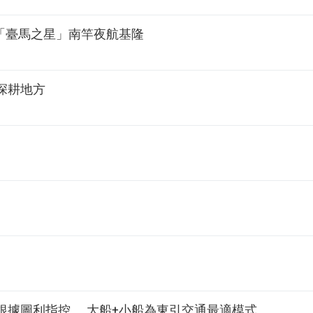
0「臺馬之星」南竿夜航基隆
深耕地方
根據圖利指控 大船+小船為東引交通最適模式