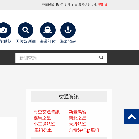
中華民國 115 年 8 月 9 日 農曆六月廿七
星期日
竿動態
天候監測網
海運訂位
海象預報
交通資訊
海空交通資訊
新臺馬輪
臺馬之星
南北之星
小三通航班
大坵航班
馬祖公車
台灣好行@馬
祖