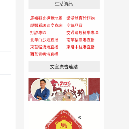
生活資訊
馬祖觀光導覽地圖
樂活體育館預約
縣醫看診進度查詢
空氣品質
打詐專區
交通違規檢舉專區
北竿白沙港直播
南竿福澳港直播
東莒猛澳港直播
東引中柱港直播
西莒青帆港直播
文宣廣告連結