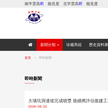
南竿雲高
呎
能見度
北竿雲高
呎
能見度
新聞分類
珍藏馬祖
歷史資料
首頁
即時新聞
即時新聞
大埔坑洞邊坡完成噴漿 後續將評估復建工
2026-06-22