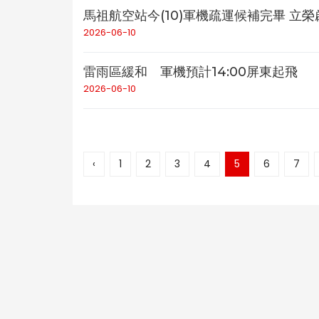
馬祖航空站今(10)軍機疏運候補完畢 立
2026-06-10
雷雨區緩和 軍機預計14:00屏東起飛
2026-06-10
‹
1
2
3
4
5
6
7