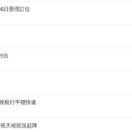
6日受理訂位
付出
反映航行平穩快速
 視天候狀況起降