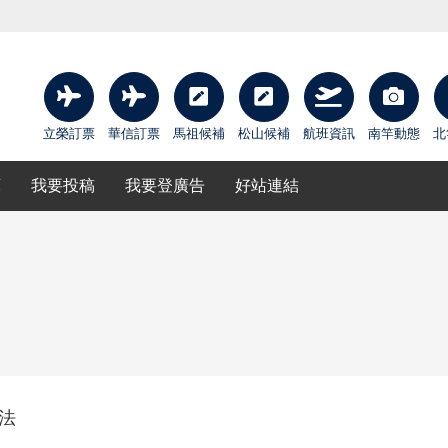
立榮訂票
華信訂票
馬祖候補
松山候補
航班資訊
南竿動態
北
庫
我要投稿
我要登廣告
好站連結
法