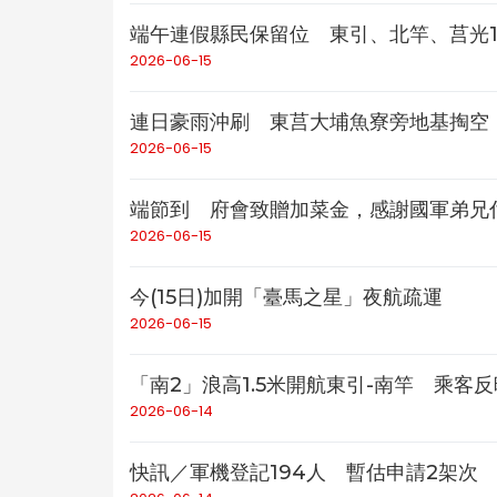
端午連假縣民保留位 東引、北竿、莒光1
2026-06-15
連日豪雨沖刷 東莒大埔魚寮旁地基掏空
2026-06-15
端節到 府會致贈加菜金，感謝國軍弟兄
2026-06-15
今(15日)加開「臺馬之星」夜航疏運
2026-06-15
「南2」浪高1.5米開航東引-南竿 乘客
2026-06-14
快訊／軍機登記194人 暫估申請2架次