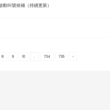
榮啟動叫號候補（持續更新）
8
9
10
...
734
735
›