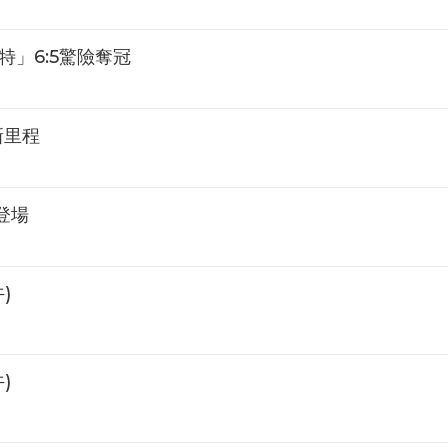
」6:5驚險奪冠
新里程
登場
)
)