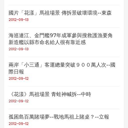
國片「花漾」馬祖場景 傳拆景破壞環境--東森
2012-09-13
海巡連江、金門艦97年成軍參與搜救護漁要角
新造艦以縣市命名給人很有靠近感
2012-09-13
兩岸「小三通」客運總量突破９００萬人次--國
際日報
2012-09-12
《花漾》馬祖場景 青蛙神喊拆--中時
2012-09-12
孤困島百萬賭場夢--戰地馬祖上賭桌？--立報
2012-09-12