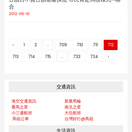
合
2012-09-10
‹
1
2
...
709
710
711
712
713
714
715
...
733
734
›
交通資訊
海空交通資訊
新臺馬輪
臺馬之星
南北之星
小三通航班
大坵航班
馬祖公車
台灣好行@馬
祖
生活資訊