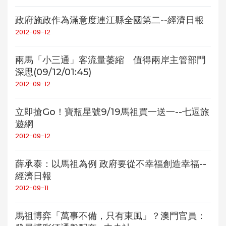
政府施政作為滿意度連江縣全國第二--經濟日報
2012-09-12
兩馬「小三通」客流量萎縮 值得兩岸主管部門
深思(09/12/01:45)
2012-09-12
立即搶Go！寶瓶星號9/19馬祖買一送一--七逗旅
遊網
2012-09-12
薛承泰：以馬祖為例 政府要從不幸福創造幸福--
經濟日報
2012-09-11
馬祖博弈「萬事不備，只有東風」？澳門官員：