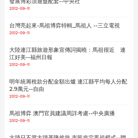
發展博彩須通盤配套--中央社
2012-09-11
台灣亮起來-馬祖博弈特輯_馬祖人 --三立電視
2012-09-11
大陸連江縣旅遊形象宣傳詞揭曉：馬祖很近 連
江好美--福州日報
2012-09-11
明年統籌稅款分配金額出爐 連江縣平均每人分配
2.9萬元--自由
2012-09-11
馬祖博弈 澳門官員建議周詳考慮--中央廣播
2012-09-11
古蹟日不賞古蹟基隆挨批 市民肯定馬祖模式--聯