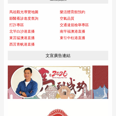
馬祖觀光導覽地圖
樂活體育館預約
縣醫看診進度查詢
空氣品質
打詐專區
交通違規檢舉專區
北竿白沙港直播
南竿福澳港直播
東莒猛澳港直播
東引中柱港直播
西莒青帆港直播
文宣廣告連結