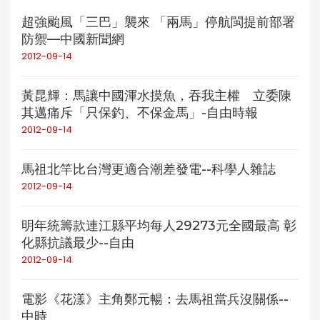
超強颱風「三巴」襲來 「兩馬」停航閩提前部署
防禦—中國新聞網
2012-09-14
黃昆輝：馬讓中國渾水摸魚，吞我主權 立委陳
其邁痛斥「只保釣、不保金馬」-自由時報
2012-09-14
馬祖北竿比台灣更適合潮差發電--科學人雜誌
2012-09-14
明年統籌款連江縣平均每人29273元全國最高 彰
化縣抗議最少--自由
2012-09-14
電影《花漾》主角鄭元暢：去馬祖當兵沒關係--
中時