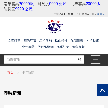
南竿雲高
20000呎
能見度
9999 公尺
北竿雲高
20000呎
能見度
9999 公尺
中華民國 115 年 8 月 7 日 農曆六月廿五
星期五
立榮訂票
華信訂票
馬祖候補
松山候補
航班資訊
南竿動態
北竿動態
天候監測網
海運訂位
海象預報
Toggle
navigat
首頁
即時新聞
即時新聞