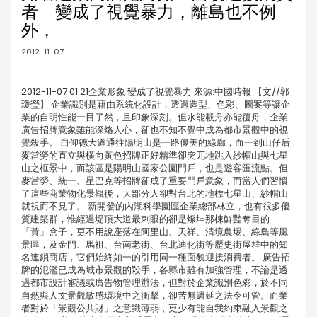
者 變成了視覺暴力，離島也不例
外，
2012-11-07
2012-11-07 01:21企業形象 變成了視覺暴力 來源:中國時報 【文//郭
瓊瑩】 企業識別是藉由系統化設計，透過造型、色彩、圖案等讓企
業的自明性能一目了然，且印象深刻。但水能載舟亦能覆舟，企業
廣告招牌意象雖能深烙人心，卻也不知不覺中成為都市景觀中的視
覺殺手。 自仰德大道通往陽明山是一路優美的綠廊，而一到山仔后
麥當勞的直立與橫向黃色招牌正好精準卻突兀地跳入紗帽山與七星
山之框景中，而該區是陽明山國家公園門戶，也是遊客匯流點。但
麥當勞、統一、星巴克等招牌卻成了重要門戶意象，而當人們習慣
了這些商業物化景觀後，大部分人卻對台北的地標七星山、紗帽山
就視而不見了。 新開發的內湖科學園區企業總部林立，也有很多優
質建築群，惟經過堤頂大道最刺眼的卻是燦坤那棟鮮豔奪目的
「黃」盒子，更不用說座落在阿里山、天祥、清境農場、綠島等風
景區，及金門、馬祖、台南老街、台北迪化街等歷史街屋群中的知
名連鎖商店，它們始終如一的引用同一種面貌迎接消費者。 廣告招
牌的氾濫已成為城市景觀的殺手，各縣市雖有加強管理，不論是透
過都市設計審議或廣告物管理辦法，但對於企業識別色彩，於不同
自然與人文景觀敏感環境中之衝擊，卻苦無週延之法令可管。而業
者對於「景觀公共財」之意識薄弱，更少有能自我約束融入景觀之