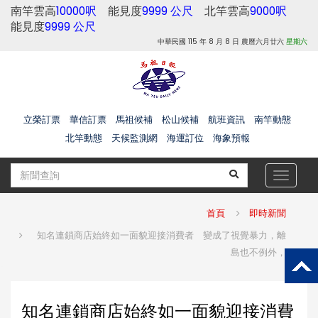
南竿雲高
10000呎
能見度
9999 公尺
北竿雲高
9000呎
能見度
9999 公尺
中華民國 115 年 8 月 8 日 農曆六月廿六
星期六
立榮訂票
華信訂票
馬祖候補
松山候補
航班資訊
南竿動態
北竿動態
天候監測網
海運訂位
海象預報
Toggle
navigat
首頁
即時新聞
知名連鎖商店始終如一面貌迎接消費者 變成了視覺暴力，離
島也不例外，
知名連鎖商店始終如一面貌迎接消費