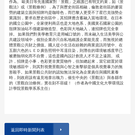
作為。 歐美日等先進國家對「景觀」之維護已有明文約束，如《景
觀法》或《景觀條例》，為了與歷史街區相融，倫敦老街區的麥當
勞的建築立面與招牌均是咖啡色，而巴黎人更受不了星巴克強勢企
業識別，要求在歷史街區中，其招牌應含蓄融入當地環境。在日本
的國立公園中，全家便利商店也是大地色系，美國黃石國家公園的
殼牌加油站不僅建築物造型、色彩與大地融入，連招牌也完全拿
掉。 如果我們對美學教育只是用喊口號的，而未融入生活美學與公
共建設領域中，個別企業亦只自私地維護企業能見度，而無視於總
體景觀公共財之價值。國人從小生活在紛雜的商業資訊符號中、在
五顏六色的ＬＥＤ廣告照明中耳濡目染，則潛在的環境敏感度早已
被磨蝕弱化而不自覺，這也是國內設計創意人才不足之遠因。 或
許，招牌是小事，色彩更非實質物件，但加總起來，當它錯置於環
境敏感區中，則其對視覺景觀與心智之衝擊卻是個具視覺暴力的無
形殺手。如果景觀公共財的認知無法深化為企業責任與國民素養
時，則政府該有遠見地拿出魄力，催生中央的《景觀法》與各縣市
的《景觀自治條例」實在刻不容緩！ （作者為中國文化大學環境設
計學院景觀學系系主任）
返回即時新聞列表