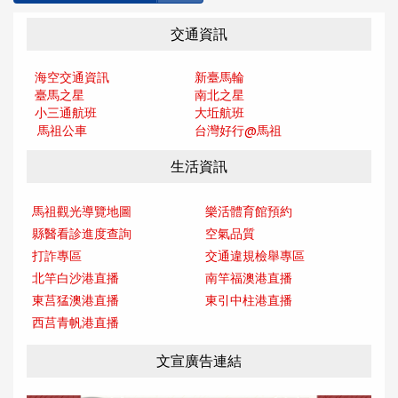
交通資訊
海空交通資訊
新臺馬輪
臺馬之星
南北之星
小三通航班
大坵航班
馬祖公車
台灣好行@馬
祖
生活資訊
馬祖觀光導覽地圖
樂活體育館預約
縣醫看診進度查詢
空氣品質
打詐專區
交通違規檢舉專區
北竿白沙港直播
南竿福澳港直播
東莒猛澳港直播
東引中柱港直播
西莒青帆港直播
文宣廣告連結