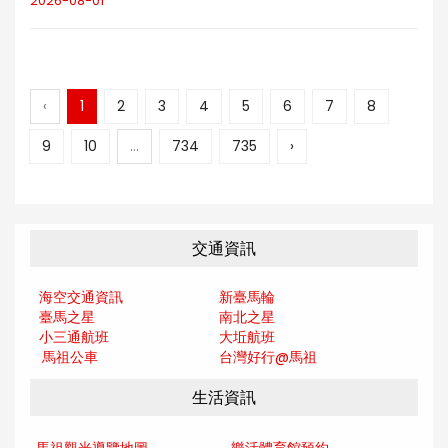
2026-08-01
‹
1
2
3
4
5
6
7
8
9
10
...
734
735
›
交通資訊
海空交通資訊
新臺馬輪
臺馬之星
南北之星
小三通航班
大坵航班
馬祖公車
台灣好行@馬
祖
生活資訊