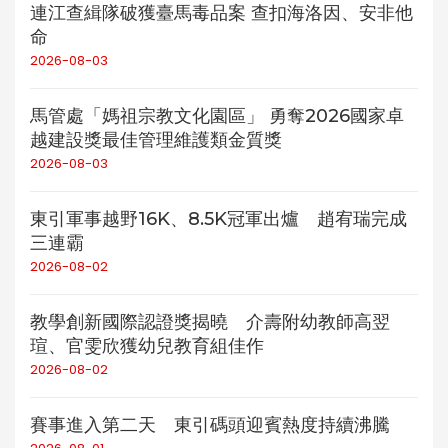
連江查緝隊破獲臺馬毒品案 查扣海洛因、安非他
命
2026-08-03
馬管處「媽祖宗教文化園區」 勇奪2026國家卓
越建設獎最佳管理維護類金質獎
2026-08-03
東引軍事越野16K、8.5K冠軍出爐 趙宥瑞完成
三連霸
2026-08-02
教學創新國際認證獎揭曉 介壽附幼教師高翌
瑄、官雯欣獲幼兒教育組佳作
2026-08-02
賽事進入第二天 東引碼頭迎賓熱度持續沸騰