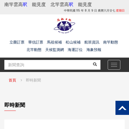
南竿雲高
呎
能見度
北竿雲高
呎
能見度
中華民國 115 年 8 月 9 日 農曆六月廿七
星期日
立榮訂票
華信訂票
馬祖候補
松山候補
航班資訊
南竿動態
北竿動態
天候監測網
海運訂位
海象預報
Toggle
navigat
首頁
即時新聞
即時新聞