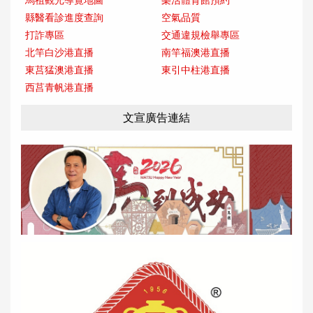
馬祖觀光導覽地圖
樂活體育館預約
縣醫看診進度查詢
空氣品質
打詐專區
交通違規檢舉專區
北竿白沙港直播
南竿福澳港直播
東莒猛澳港直播
東引中柱港直播
西莒青帆港直播
文宣廣告連結