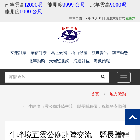
南竿雲高
12000呎
能見度
9999 公尺
北竿雲高
9000呎
能見度
9999 公尺
中華民國 115 年 8 月 8 日 農曆六月廿六
星期六
立榮訂票
華信訂票
馬祖候補
松山候補
航班資訊
南竿動態
北竿動態
天候監測網
海運訂位
海象預報
Toggle
navigat
首頁
地方脈動
牛峰境五靈公廟赴陸交流 縣長贈程儀，祝福平安順利
牛峰境五靈公廟赴陸交流 縣長贈程