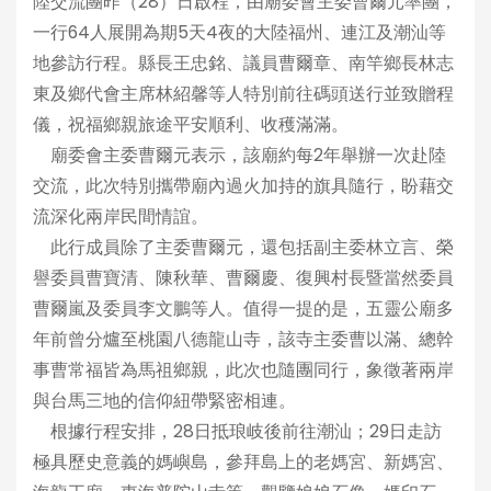
陸交流團昨（28）日啟程，由廟委會主委曹爾元率團，
一行64人展開為期5天4夜的大陸福州、連江及潮汕等
地參訪行程。縣長王忠銘、議員曹爾章、南竿鄉長林志
東及鄉代會主席林紹馨等人特別前往碼頭送行並致贈程
儀，祝福鄉親旅途平安順利、收穫滿滿。
廟委會主委曹爾元表示，該廟約每2年舉辦一次赴陸
交流，此次特別攜帶廟內過火加持的旗具隨行，盼藉交
流深化兩岸民間情誼。
此行成員除了主委曹爾元，還包括副主委林立言、榮
譽委員曹寶清、陳秋華、曹爾慶、復興村長暨當然委員
曹爾嵐及委員李文鵬等人。值得一提的是，五靈公廟多
年前曾分爐至桃園八德龍山寺，該寺主委曹以滿、總幹
事曹常福皆為馬祖鄉親，此次也隨團同行，象徵著兩岸
與台馬三地的信仰紐帶緊密相連。
根據行程安排，28日抵琅岐後前往潮汕；29日走訪
極具歷史意義的媽嶼島，參拜島上的老媽宮、新媽宮、