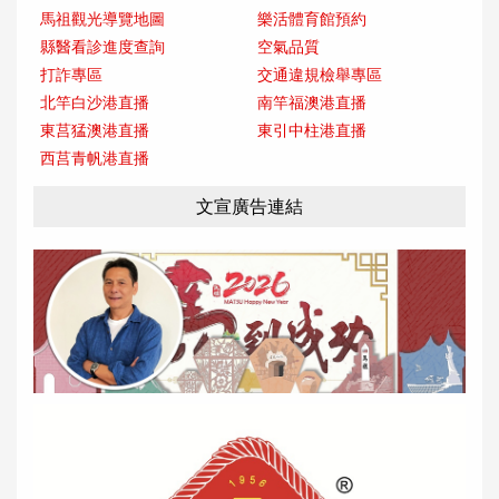
馬祖觀光導覽地圖
樂活體育館預約
縣醫看診進度查詢
空氣品質
打詐專區
交通違規檢舉專區
北竿白沙港直播
南竿福澳港直播
東莒猛澳港直播
東引中柱港直播
西莒青帆港直播
文宣廣告連結