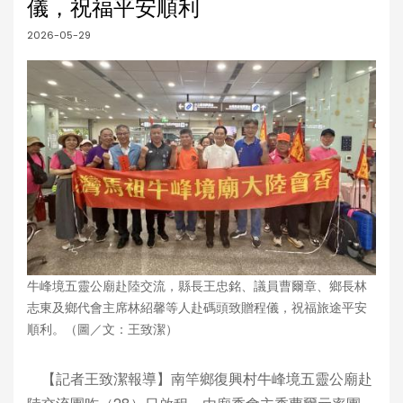
儀，祝福平安順利
2026-05-29
牛峰境五靈公廟赴陸交流，縣長王忠銘、議員曹爾章、鄉長林
志東及鄉代會主席林紹馨等人赴碼頭致贈程儀，祝福旅途平安
順利。（圖／文：王致潔）
【記者王致潔報導】南竿鄉復興村牛峰境五靈公廟赴