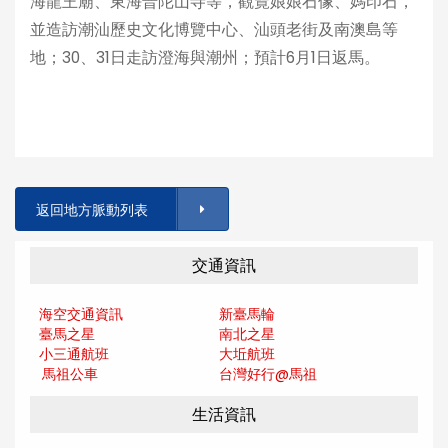
海龍王廟、東海普陀山寺等，觀覽娘娘石像、媽印石，
並造訪潮汕歷史文化博覽中心、汕頭老街及南澳島等
地；30、31日走訪澄海與潮州；預計6月1日返馬。
返回地方脈動列表
交通資訊
海空交通資訊
新臺馬輪
臺馬之星
南北之星
小三通航班
大坵航班
馬祖公車
台灣好行@馬
祖
生活資訊