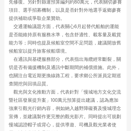
先修復。另針對縣運預算編列約80萬元，代表關切參賽
項目、選手招募機制，以及是否針對外地選手返鄉參賽
提供補助或爭取企業贊助。
交通運輸議題方面，代表關心6月起替代船舶的運能
是否能維持原有服務水準，包含舒適性、載客量及載貨
能力等；同時也提及候船室空間不足問題，建議開放舊
候船室以提升旅客候船環境。
在通訊與基礎服務部分，代表指出海纜經常斷裂，關
切是否有備援機制及通訊中斷期間的補償措施。此外，
也關注台電近期更換線路工程，要求鄉公所派員定期巡
查開挖與回填品質。
觀光與文化推動方面，代表針對「慢城地方文化交流
暨社區發展提升案」100萬元預算提出建議，認為應加
強東引觀光行銷內容，例如納入越野障礙賽及慢城理念
宣傳，並建議製作更完整的觀光影片。同時提出可規劃
慢城認證帽子或背心，提供導遊、司機及觀光業者使