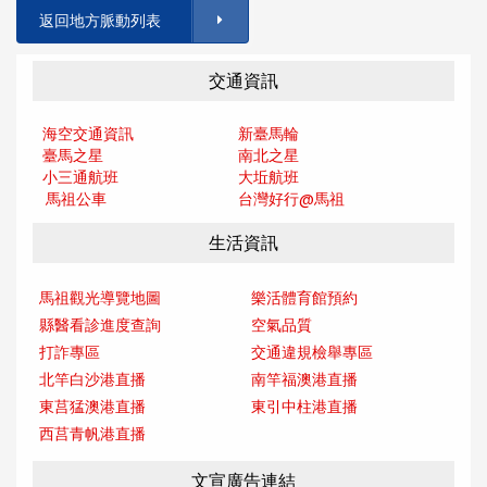
返回地方脈動列表
交通資訊
海空交通資訊
新臺馬輪
臺馬之星
南北之星
小三通航班
大坵航班
馬祖公車
台灣好行@馬
祖
生活資訊
馬祖觀光導覽地圖
樂活體育館預約
縣醫看診進度查詢
空氣品質
打詐專區
交通違規檢舉專區
北竿白沙港直播
南竿福澳港直播
東莒猛澳港直播
東引中柱港直播
西莒青帆港直播
文宣廣告連結