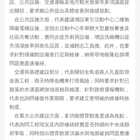
設、公共設施、交通運輸及地方觀光發展等多項議題提
出關切，要求鄉公所提出具體改善與後續規劃。
在公共設施方面，代表建議增設東引活動中心二樓無
障礙電梯設施，並指出活動中心常舉辦大型慶祝餐會及
社區共餐活動，應同步提升廚房設備，增設洗碗機以提
升清潔效率與衛生品質，並減輕志工負擔。此外，也要
求針對殯儀館設備進行定期檢修，納骨塔地板隆起損壞
問題應盡速修繕。
交通與基礎建設部分，代表關切全島道路人孔蓋防滑
改善工程，雨天時降低機車打滑風險；同時要求針對已
脫落的水溝蓋網加強巡檢與維護。針對路燈通報機制，
代表也詢問修復作業期限，要求建立更明確的維修時效
制度。
在重大公共建設方面，多功能體育館進度成為焦點，
代表詢問工程現況及內部修繕經費是否持續向中央或縣
府爭取，同時指出體育館屋頂漏水與地面破損問題應優