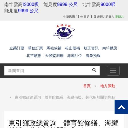
南竿雲高
12000呎
能見度
9999 公尺
北竿雲高
9000呎
能見度
9999 公尺
中華民國 115 年 8 月 8 日 農曆六月廿六
星期六
立榮訂票
華信訂票
馬祖候補
松山候補
航班資訊
南竿動態
北竿動態
天候監測網
海運訂位
海象預報
Toggle
navigat
首頁
地方脈動
東引鄉政總質詢 體育館修繕、海纜備援、替代船舶關切焦點
東引鄉政總質詢 體育館修繕、海纜