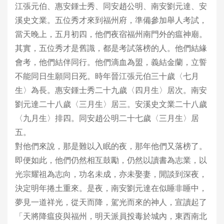
江張元伯、惠安鍾士秀、同安趙公明、南安劉元達、安
溪史文業。五位秀才來到福州府，準備參加舉人考試，
當天晚上，五月初四，他們夜宿福州南門外的瘟神廟。
其實，五位秀才是舊識，都是考試落榜的人。他們結緣
會考，他們結伴同行。他們滴血為盟，義結金蘭，立誓
不能同日生願同日死。時年晉江張元伯三十歲〈七月
生〉為長。惠安鍾士秀二十九歲〈四月生〉居次。南安
劉元達二十八歲〈三月生〉居三。安溪史文業二十八歲
〈九月生〉排四。同安趙公明二十七歲〈三月生〉居
五。
對他們來說，那是難以入眠的夜，那年他們又落榜了。
即便如此，他們仍然相互鼓勵，仍然以讀書為志業，以
光宗耀祖為志向，功名未成，亦未娶妻，閒談到深夜，
決定明年捲土重來。是夜，南安劉元達在似睡非睡中，
夢見一道祥光，從天而降，駕光而來的神人，宣讀起了
「天將降瘟疫與福州，明天派員投毒於城內，東西南北