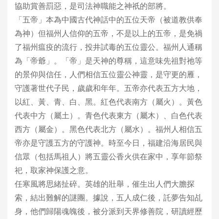
協助賞善罰惡，是司法神職能之神祇的部將。
「五帝」本為中國古代神話中的五位天帝（被道教供奉
為神）但福州人信仰的五帝，不是以上的五帝，是免禍
了福州瘟疫的流行，投井試毒的五位靈公。福州人通稱
為「帝爺」。「帝」是天神的尊稱，這意味先祖對祂等
的景仰與信任，人們相信五位靈公神靈，是守更的雁，
守護著世代子民，歲歲和年年。五帝亦代表五方大地，
以紅、黃、青、白、黑。紅色代表南方（屬火）。黃色
代表中方（屬土）。青色代表東方（屬木）、白色代表
西方（屬金）。黑色代表北方（屬水）。福州人相信五
帝亦是守護五方的守護神。時至今日，福建沿海居民與
信眾（包括馬祖人）將五靈公香火供在家中，享年節祭
祀，取家神保護之意。
任寒風將思緒扯碎。英雄的壯舉，催生出人們大膽探
索，結出難解的謎團。據說，五人成仁後，託夢告知乩
身，他們歸陽魂魄後，被分派到天界修善院，研讀經歷