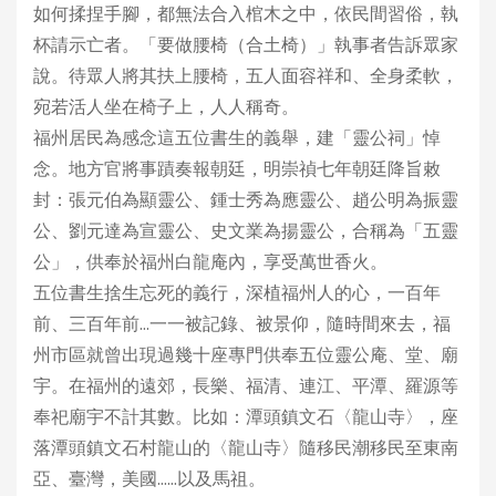
如何揉捏手腳，都無法合入棺木之中，依民間習俗，執
杯請示亡者。「要做腰椅（合土椅）」執事者告訴眾家
說。待眾人將其扶上腰椅，五人面容祥和、全身柔軟，
宛若活人坐在椅子上，人人稱奇。
福州居民為感念這五位書生的義舉，建「靈公祠」悼
念。地方官將事蹟奏報朝廷，明崇禎七年朝廷降旨敕
封：張元伯為顯靈公、鍾士秀為應靈公、趙公明為振靈
公、劉元達為宣靈公、史文業為揚靈公，合稱為「五靈
公」，供奉於福州白龍庵內，享受萬世香火。
五位書生捨生忘死的義行，深植福州人的心，一百年
前、三百年前…一一被記錄、被景仰，隨時間來去，福
州市區就曾出現過幾十座專門供奉五位靈公庵、堂、廟
宇。在福州的遠郊，長樂、福清、連江、平潭、羅源等
奉祀廟宇不計其數。比如：潭頭鎮文石〈龍山寺〉，座
落潭頭鎮文石村龍山的〈龍山寺〉隨移民潮移民至東南
亞、臺灣，美國……以及馬祖。