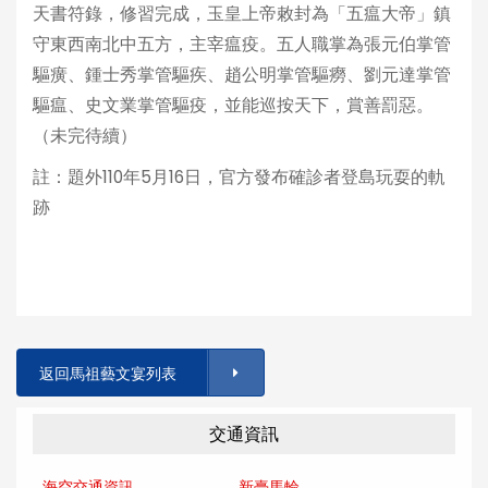
天書符錄，修習完成，玉皇上帝敕封為「五瘟大帝」鎮
守東西南北中五方，主宰瘟疫。五人職掌為張元伯掌管
驅癀、鍾士秀掌管驅疾、趙公明掌管驅癆、劉元達掌管
驅瘟、史文業掌管驅疫，並能巡按天下，賞善罰惡。
（未完待續）
註：題外110年5月16日，官方發布確診者登島玩耍的軌
跡
返回馬祖藝文宴列表
交通資訊
海空交通資訊
新臺馬輪