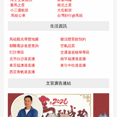
臺馬之星
南北之星
小三通航班
大坵航班
馬祖公車
台灣好行@馬
祖
生活資訊
馬祖觀光導覽地圖
樂活體育館預約
縣醫看診進度查詢
空氣品質
打詐專區
交通違規檢舉專區
北竿白沙港直播
南竿福澳港直播
東莒猛澳港直播
東引中柱港直播
西莒青帆港直播
文宣廣告連結