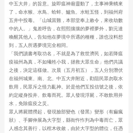
中五大井」的旨意。旋即瘟神廟靈動了，主事神乘轎來
了，命水猴、水鳥、蛤蚌、鱸魚、水蛙五怪，到福州府
五井中投毒。「山城當難，本部堂奉上敕令，來收劫數
中的人。」鬼差呼告，在熙熙攘攘的夢裡夢外，劉元達
喚醒其他人，告知他在夢境中所遇的種種，誰也沒料想
到，五人所遇夢境完全相同。
「我們讀書考取功名，不就是為了救世濟民，如若降瘟
疫福州為真，不如犧牲小我，拯救大眾生命」他們共議
之後，決定這樣做。次晨（五月初五），五人分別潛伏
在福州城東、南、北、中五大井附近，勸阻民眾勿取水
飲用，民眾斥之怪力亂神。於是他們互投信號之後，依
約定縱身投井、飲毒而死。眾人發現浮屍，不敢飲用井
水，免除瘟疫之災。
眾人將屍體撈起，發現臉部變色（發黑）變形（有痲瘋
狀）、手腳伸展為大字型，縣衙忤怍判為中毒而亡，眾
人感念其善行，以棺木收斂，由於大字型的體位，任憑