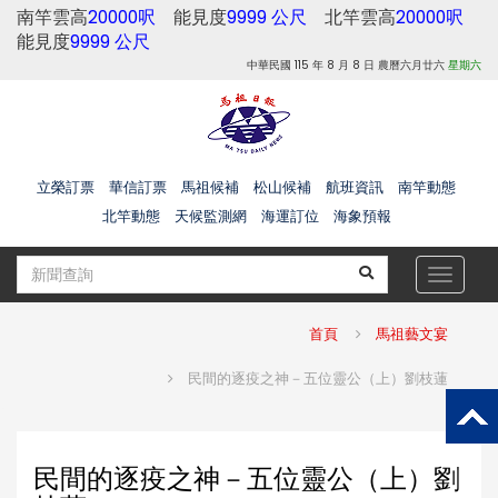
南竿雲高
20000呎
能見度
9999 公尺
北竿雲高
20000呎
能見度
9999 公尺
中華民國 115 年 8 月 8 日 農曆六月廿六
星期六
立榮訂票
華信訂票
馬祖候補
松山候補
航班資訊
南竿動態
北竿動態
天候監測網
海運訂位
海象預報
Toggle
navigat
首頁
馬祖藝文宴
民間的逐疫之神－五位靈公（上）劉枝蓮
民間的逐疫之神－五位靈公（上）劉