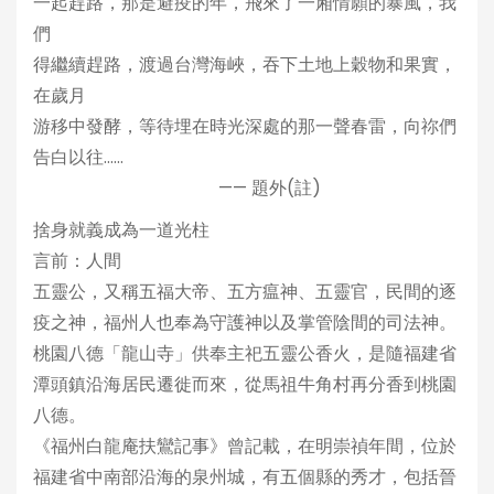
一起趕路，那是避疫的年，飛來了一廂情願的暴風，我
們
得繼續趕路，渡過台灣海峽，吞下土地上穀物和果實，
在歲月
游移中發酵，等待埋在時光深處的那一聲春雷，向祢們
告白以往……
—— 題外(註)
捨身就義成為一道光柱
言前：人間
五靈公，又稱五福大帝、五方瘟神、五靈官，民間的逐
疫之神，福州人也奉為守護神以及掌管陰間的司法神。
桃園八德「龍山寺」供奉主祀五靈公香火，是隨福建省
潭頭鎮沿海居民遷徙而來，從馬祖牛角村再分香到桃園
八德。
《福州白龍庵扶鸞記事》曾記載，在明崇禎年間，位於
福建省中南部沿海的泉州城，有五個縣的秀才，包括晉