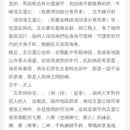
是的，馬祖島也有分靈廟宇，包括南竿鄉復興村的「牛
峰境五靈公」（長樂潭頭鎮分香而來）、北竿橋仔村
「清頭溪五靈公」（長樂金峰鎮清頭溪分香而來）等，
也源起與此。五位書生義無反顧，捨己救人，免了福州
瘟疫流行，福州人深信祂們化身為守護神，守護世世代
代的大海子民，無關在天涯與海角。
晚近，五位靈公信仰，在戰亂中常顯神蹟，造就各地龍
山寺香火鼎盛。在疫情虐世的年代，此刻倘若有雷霆，
倘若有暴雨，滴水石穿在古老時光岩中，那是一諾千金
的承擔，那是人與神之間的橋。
言中：天上
「五帝搦你去。」（搦（捏）：捉拿），福州人常對作
惡人的人，這般說。福州地區群眾，相信五靈公除司掌
逐疫之神外、亦是陰間的司法神，這就是廟宇內五靈公
座前都配祀七爺、八爺（也稱柳七、蔡八）的緣起。
柳、蔡（將軍）二神，手執腳鐐手銬，專職緝拿鬼魂、