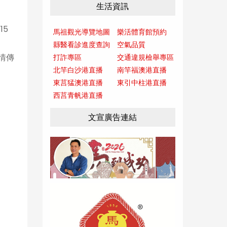
生活資訊
15
馬祖觀光導覽地圖
樂活體育館預約
縣醫看診進度查詢
空氣品質
情傳
打詐專區
交通違規檢舉專區
北竿白沙港直播
南竿福澳港直播
東莒猛澳港直播
東引中柱港直播
西莒青帆港直播
文宣廣告連結