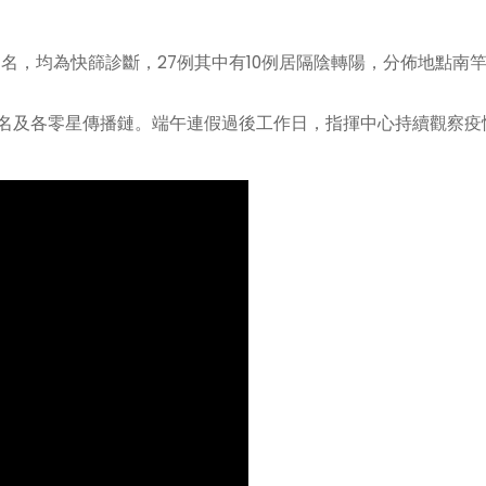
，均為快篩診斷，27例其中有10例居隔陰轉陽，分佈地點南竿
1名及各零星傳播鏈。端午連假過後工作日，指揮中心持續觀察疫