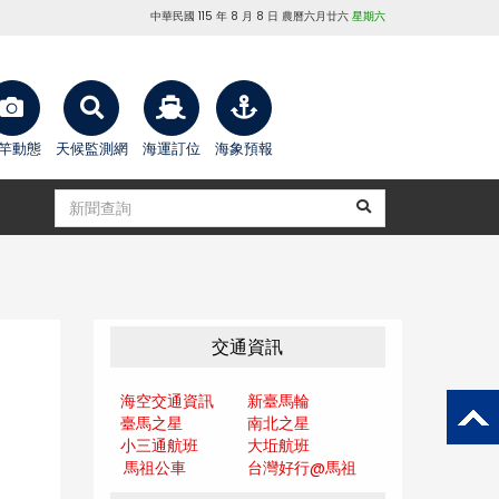
中華民國 115 年 8 月 8 日 農曆六月廿六
星期六
竿動態
天候監測網
海運訂位
海象預報
交通資訊
海空交通資訊
新臺馬輪
臺馬之星
南北之星
小三通航班
大坵航班
馬祖公車
台灣好行@馬
祖