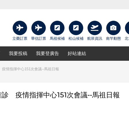
立榮訂票
華信訂票
馬祖候補
松山候補
航班資訊
南竿動態
北
庫
我要投稿
我要登廣告
好站連結
 疫情指揮中心151次會議--馬祖日報
確診 疫情指揮中心151次會議--馬祖日報