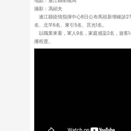
地點：連江縣衛福局
攝影：馮紹夫
連江縣疫情指揮中心8日公布馬祖新增確診27名
名、北竿6名、東引5名、莒光1名。
以職業來看，軍人9名，家庭感染2名，遊客
播程度。