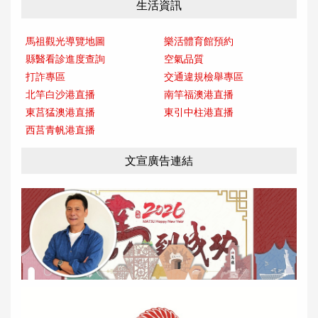
生活資訊
馬祖觀光導覽地圖
樂活體育館預約
縣醫看診進度查詢
空氣品質
打詐專區
交通違規檢舉專區
北竿白沙港直播
南竿福澳港直播
東莒猛澳港直播
東引中柱港直播
西莒青帆港直播
文宣廣告連結