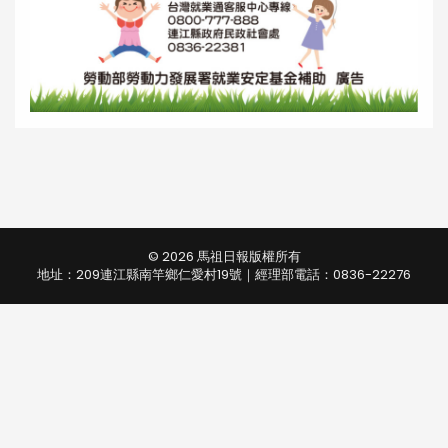
© 2026 馬祖日報版權所有
地址：209連江縣南竿鄉仁愛村19號｜經理部電話：0836-22276