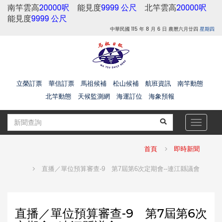
南竿雲高
20000呎
能見度
9999 公尺
北竿雲高
20000呎
能見度
9999 公尺
中華民國 115 年 8 月 6 日 農曆六月廿四
星期四
立榮訂票
華信訂票
馬祖候補
松山候補
航班資訊
南竿動態
北竿動態
天候監測網
海運訂位
海象預報
Toggle
navigat
首頁
即時新聞
直播／單位預算審查-9 第7屆第6次定期會--連江縣議會
直播／單位預算審查-9 第7屆第6次