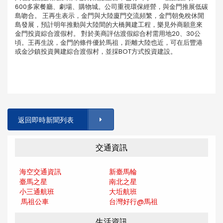
600多家餐廳、劇場、購物城。公司重視環保經營，與金門推展低碳
島吻合。 王再生表示，金門與大陸廈門交流頻繁，金門朝免稅休閒
島發展，預計明年推動與大陸間的大橋興建工程，樂見外商願意來
金門投資綜合渡假村。 對於美商評估渡假綜合村需用地20、30公
頃。王再生說，金門的條件優於馬祖，距離大陸也近，可在后豐港
或金沙鎮投資興建綜合渡假村，並採BOT方式投資建設。
返回即時新聞列表
交通資訊
海空交通資訊
新臺馬輪
臺馬之星
南北之星
小三通航班
大坵航班
馬祖公車
台灣好行@馬
祖
生活資訊