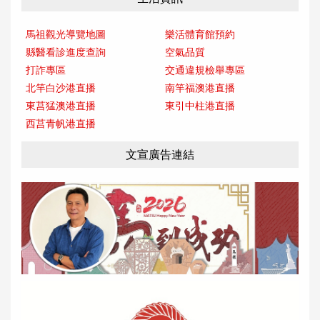
馬祖觀光導覽地圖
樂活體育館預約
縣醫看診進度查詢
空氣品質
打詐專區
交通違規檢舉專區
北竿白沙港直播
南竿福澳港直播
東莒猛澳港直播
東引中柱港直播
西莒青帆港直播
文宣廣告連結