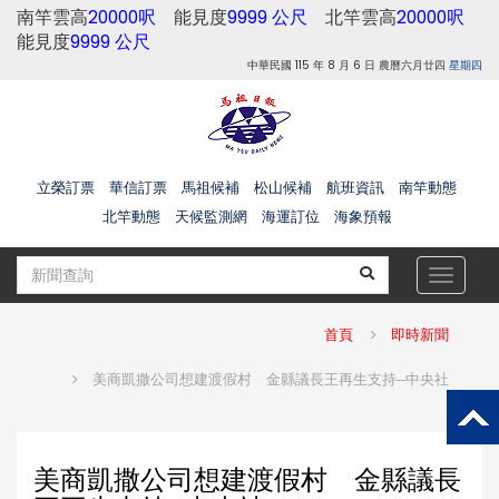
南竿雲高
20000呎
能見度
9999 公尺
北竿雲高
20000呎
能見度
9999 公尺
中華民國 115 年 8 月 6 日 農曆六月廿四
星期四
立榮訂票
華信訂票
馬祖候補
松山候補
航班資訊
南竿動態
北竿動態
天候監測網
海運訂位
海象預報
Toggle
navigat
首頁
即時新聞
美商凱撒公司想建渡假村 金縣議長王再生支持--中央社
美商凱撒公司想建渡假村 金縣議長