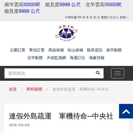
南竿雲高
10000呎
能見度
9999 公尺
北竿雲高
15000呎
能見度
9999 公尺
中華民國 115 年 8 月 10 日 農曆六月廿八
星期一
立榮訂票
華信訂票
馬祖候補
松山候補
航班資訊
南竿動態
北竿動態
天候監測網
海運訂位
海象預報
Toggle
navigat
首頁
即時新聞
連假外島疏運 軍機待命--中央社
連假外島疏運 軍機待命--中央社
2013-04-04