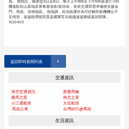
為。 他指出，國軍從3日至8日、每天上午8時至下午5時派遣C-130
機進駐松山基地及屏東基地各1架待命，並依交通部需求備便支援金
門、馬祖、澎湖地區。 他強調，此項疏運作為可紓解民航機機位不
足情形，並協助滯留民眾及國軍官兵能儘速返鄉或返回部隊。
1020403
返回即時新聞列表
交通資訊
海空交通資訊
新臺馬輪
臺馬之星
南北之星
小三通航班
大坵航班
馬祖公車
台灣好行@馬
祖
生活資訊