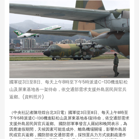
國軍從3日至8日、每天上午8時至下午5時派遣C-130機進駐松
山及屏東基地各一架待命，依交通部需求支援外島居民與官兵
返鄉。(資料照片)
（中央社記者陳培煌台北3日電）國軍從3日至8日、每天上午8時至
下午5時派遣C-130機進駐松山及屏東基地各1架待命，依交通部需求
支援外島居民與官兵返鄉。 國防部軍事發言人羅紹和晚間表示，為
因應連假期間，天候因素可能造成外、離島機場關場，影響外島居
民或官兵返鄉，國防部依交通部需求，採預置兵力方式規劃疏運作