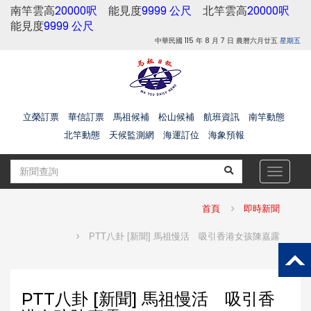
南竿雲高
20000呎
能見度
9999 公尺
北竿雲高
20000呎
能見度
9999 公尺
中華民國 115 年 8 月 7 日 農曆六月廿五
星期五
立榮訂票
華信訂票
馬祖候補
松山候補
航班資訊
南竿動態
北竿動態
天候監測網
海運訂位
海象預報
Toggle
navigat
首頁
即時新聞
PTT八卦 [新聞] 馬祖慢活 吸引香港女孩陳嘉露
PTT八卦 [新聞] 馬祖慢活 吸引香