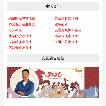
生活資訊
馬祖觀光導覽地圖
樂活體育館預約
縣醫看診進度查詢
空氣品質
打詐專區
交通違規檢舉專區
北竿白沙港直播
南竿福澳港直播
東莒猛澳港直播
東引中柱港直播
西莒青帆港直播
文宣廣告連結