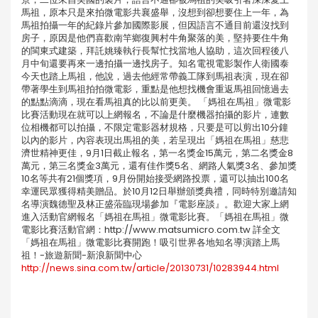
馬祖，原本只是來拍微電影共襄盛舉，沒想到卻想要住上一年，為
馬祖拍攝一年的紀錄片參加國際影展，但因語言不通目前還沒找到
房子，原因是他們喜歡南竿鄉復興村牛角聚落的美，堅持要住牛角
的閩東式建築，拜託姚臻執行長幫忙找當地人協助，這次回程後八
月中旬還要再來一邊拍攝一邊找房子。知名電視電影製作人衛國泰
今天也踏上馬祖，他說，過去他經常帶義工隊到馬祖表演，現在卻
帶著學生到馬祖拍拍微電影，重點是他想找機會重返馬祖回憶過去
的點點滴滴，現在看馬祖真的比以前更美。 「媽祖在馬祖」微電影
比賽活動現在就可以上網報名，不論是什麼機器拍攝的影片，連數
位相機都可以拍攝，不限定電影器材規格，只要是可以剪出10分鐘
以內的影片，內容表現出馬祖的美，若呈現出「媽祖在馬祖」慈悲
濟世精神更佳，9月1日截止報名，第一名獎金15萬元，第二名獎金8
萬元，第三名獎金3萬元，還有佳作獎5名、網路人氣獎3名、參加獎
10名等共有21個獎項，9月份開始接受網路投票，還可以抽出100名
幸運民眾獲得精美贈品。於10月12日舉辦頒獎典禮，同時特別邀請知
名導演魏德聖及林正盛蒞臨現場參加『電影座談』。歡迎大家上網
進入活動官網報名「媽祖在馬祖」微電影比賽。「媽祖在馬祖」微
電影比賽活動官網：http://www.matsumicro.com.tw 詳全文
「媽祖在馬祖」微電影比賽開跑！吸引世界各地知名導演踏上馬
祖！-旅遊新聞-新浪新聞中心
http://news.sina.com.tw/article/20130731/10283944.html