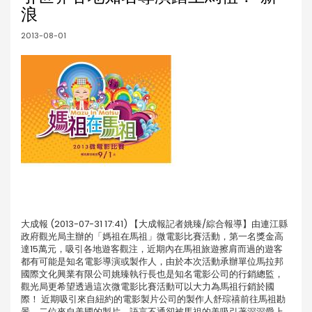
浪
2013-08-01
大成報 (2013-07-31 17:41) 【大成報記者姚臻/綜合報導】由連江縣
政府觀光局主辦的「媽祖在馬祖」微電影比賽活動，第一名獎金高
達15萬元，吸引各地遊客觀注，近期內在馬祖旅遊擦肩而過的遊客
都有可能是知名電影導演或製作人，由於本次活動承辦單位馬拉邦
國際文化興業有限公司姚臻執行長也是知名電影公司的行銷總監，
觀光局更希望透過這次微電影比賽活動可以大力為馬祖行銷於國
際！ 近期吸引來自紐約的電影製片公司的製作人舒琮禧前往馬祖勘
景，二位來自美國的製片，語言不通卻被馬祖的美吸引著深深愛上