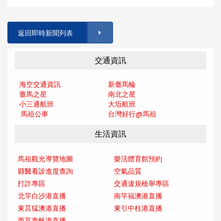
返回即時新聞列表
交通資訊
海空交通資訊
新臺馬輪
臺馬之星
南北之星
小三通航班
大坵航班
馬祖公車
台灣好行@馬
祖
生活資訊
馬祖觀光導覽地圖
樂活體育館預約
縣醫看診進度查詢
空氣品質
打詐專區
交通違規檢舉專區
北竿白沙港直播
南竿福澳港直播
東莒猛澳港直播
東引中柱港直播
西莒青帆港直播