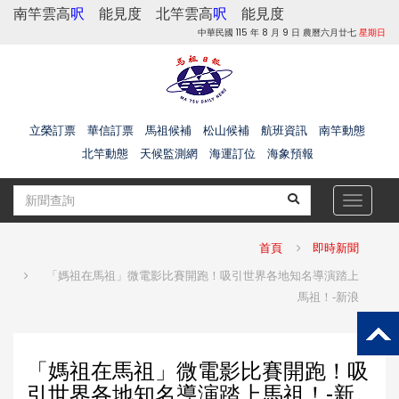
南竿雲高
呎
能見度
北竿雲高
呎
能見度
中華民國 115 年 8 月 9 日 農曆六月廿七
星期日
立榮訂票
華信訂票
馬祖候補
松山候補
航班資訊
南竿動態
北竿動態
天候監測網
海運訂位
海象預報
Toggle
navigat
首頁
即時新聞
「媽祖在馬祖」微電影比賽開跑！吸引世界各地知名導演踏上
馬祖！-新浪
「媽祖在馬祖」微電影比賽開跑！吸
引世界各地知名導演踏上馬祖！-新