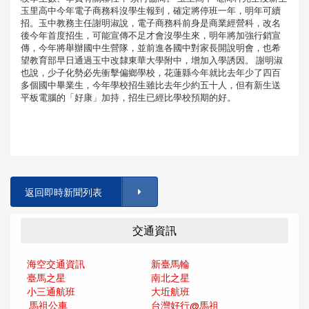
玉里高中今年電子商務科沒學生報到，確定將停班一年，明年可續
招。玉中教務主任謝明淑說，電子商務科前身是商業經營科，改名
後今年首度招生，可能宣傳不足才會沒學生來，明年將加強行銷宣
傳，今年將舉辦國中生營隊，並前進各國中對家長開說明會，也希
望教育部早日通過玉中改隸東華大學附中，增加入學誘因。 謝明淑
也說，少子化勢必先衝擊偏鄉學校，花蓮縣今年就比去年少了四百
多個國中畢業生，今年學校招生雖比去年少約五十人，但有新生送
平板電腦的「好康」加持，招生已經比學校預期的好。
返回即時新聞列表
交通資訊
海空交通資訊
新臺馬輪
臺馬之星
南北之星
小三通航班
大坵航班
馬祖公車
台灣好行@馬
祖