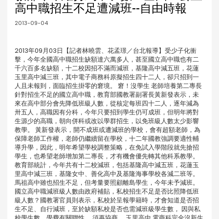
高中職招生不足遭減班--自由時報
2013-09-04
2013年09月03日【記者林曉雲、花孟璟／台北報導】受少子化衝
擊，今年全國高中職招生缺額達六萬多人，甚至國立高中職也有二
千六百多名缺額，十二校因招不滿而減班，基隆高中減五班，花蓮
玉里高中減三班，其中電子商務科原擬招生四十二人，卻只招到一
人且未報到，面臨招生掛零的窘境。 窘！沒學生 老師培養第二專長
針對招生不足的國立高中職，教育部國教署副署長黃新發表示，未
來在高中部分會先降低班級人數，從核定每班四十二人，逐年減為
卅五人，高職因有分科，今年只要招到學生仍可成班，但明年將對
生源少的高職，朝向併科或改以學群招生，以免班級人數太少影響
教學。 黃新發表示，開不成班或遭減班的學校，會有超額老師，為
保障老師工作權，老師仍繼續留在學校，十二年國教強調要適性輔
導升學，因此，明年希望學校調整策略，在免試入學階段就先搶招
學生，也希望老師增加第二專長，才有機會優先轉其他科系教學。
教育部統計，今年共有十二校減班，包括基隆高中減五班，花蓮玉
里高中減三班，基隆女中、善化高中及基隆海事學校各減二班等。
馬祖高中雖也招生不足，但考量要照顧離島學生，今年未予減班。
國立高中職減班級人數由政府補貼，私校招生不足是否比照降低班
級人數？國教署官員則表示，私校於呈報學籍時，才會知道是否招
生不足、自行減班，至於缺額私校是否也需減班級學生數， 因與私
校學生數、學費有關聯性， 須再協商。 玉里高中 電商科完全沒新生