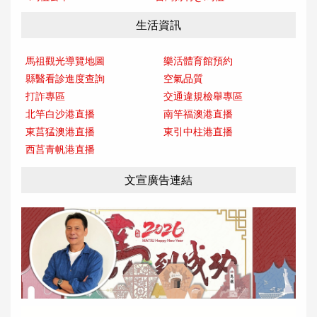
生活資訊
馬祖觀光導覽地圖
樂活體育館預約
縣醫看診進度查詢
空氣品質
打詐專區
交通違規檢舉專區
北竿白沙港直播
南竿福澳港直播
東莒猛澳港直播
東引中柱港直播
西莒青帆港直播
文宣廣告連結