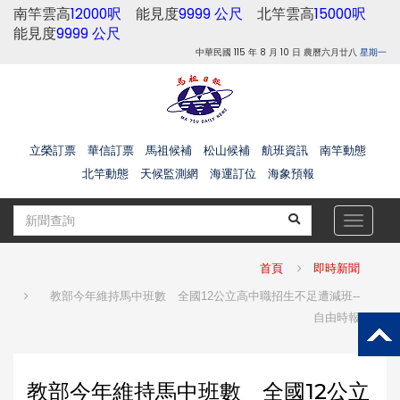
南竿雲高
12000呎
能見度
9999 公尺
北竿雲高
15000呎
能見度
9999 公尺
中華民國 115 年 8 月 10 日 農曆六月廿八
星期一
立榮訂票
華信訂票
馬祖候補
松山候補
航班資訊
南竿動態
北竿動態
天候監測網
海運訂位
海象預報
Toggle
navigat
首頁
即時新聞
教部今年維持馬中班數 全國12公立高中職招生不足遭減班--
自由時報
教部今年維持馬中班數 全國12公立