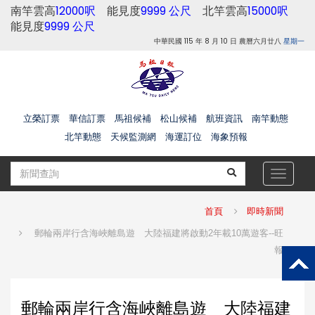
南竿雲高
12000呎
能見度
9999 公尺
北竿雲高
15000呎
能見度
9999 公尺
中華民國 115 年 8 月 10 日 農曆六月廿八
星期一
立榮訂票
華信訂票
馬祖候補
松山候補
航班資訊
南竿動態
北竿動態
天候監測網
海運訂位
海象預報
Toggle
navigat
首頁
即時新聞
郵輪兩岸行含海峽離島遊 大陸福建將啟動2年載10萬遊客--旺
報
郵輪兩岸行含海峽離島遊 大陸福建