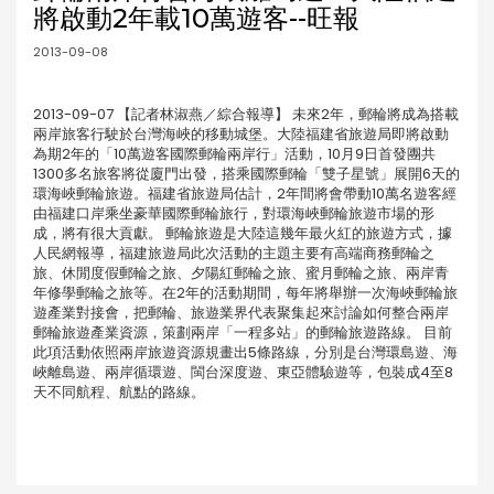
將啟動2年載10萬遊客--旺報
2013-09-08
2013-09-07 【記者林淑燕／綜合報導】 未來2年，郵輪將成為搭載
兩岸旅客行駛於台灣海峽的移動城堡。大陸福建省旅遊局即將啟動
為期2年的「10萬遊客國際郵輪兩岸行」活動，10月9日首發團共
1300多名旅客將從廈門出發，搭乘國際郵輪「雙子星號」展開6天的
環海峽郵輪旅遊。福建省旅遊局估計，2年間將會帶動10萬名遊客經
由福建口岸乘坐豪華國際郵輪旅行，對環海峽郵輪旅遊市場的形
成，將有很大貢獻。 郵輪旅遊是大陸這幾年最火紅的旅遊方式，據
人民網報導，福建旅遊局此次活動的主題主要有高端商務郵輪之
旅、休閒度假郵輪之旅、夕陽紅郵輪之旅、蜜月郵輪之旅、兩岸青
年修學郵輪之旅等。在2年的活動期間，每年將舉辦一次海峽郵輪旅
遊產業對接會，把郵輪、旅遊業界代表聚集起來討論如何整合兩岸
郵輪旅遊產業資源，策劃兩岸「一程多站」的郵輪旅遊路線。 目前
此項活動依照兩岸旅遊資源規畫出5條路線，分別是台灣環島遊、海
峽離島遊、兩岸循環遊、閩台深度遊、東亞體驗遊等，包裝成4至8
天不同航程、航點的路線。