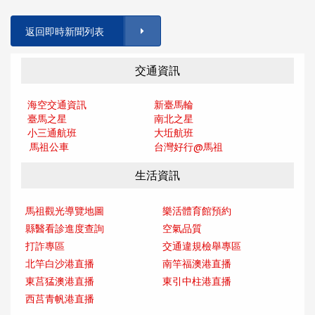
返回即時新聞列表
交通資訊
海空交通資訊
新臺馬輪
臺馬之星
南北之星
小三通航班
大坵航班
馬祖公車
台灣好行@馬
祖
生活資訊
馬祖觀光導覽地圖
樂活體育館預約
縣醫看診進度查詢
空氣品質
打詐專區
交通違規檢舉專區
北竿白沙港直播
南竿福澳港直播
東莒猛澳港直播
東引中柱港直播
西莒青帆港直播