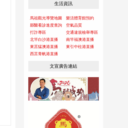
生活資訊
馬祖觀光導覽地圖
樂活體育館預約
縣醫看診進度查詢
空氣品質
打詐專區
交通違規檢舉專區
北竿白沙港直播
南竿福澳港直播
東莒猛澳港直播
東引中柱港直播
西莒青帆港直播
文宣廣告連結