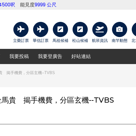
4500呎
能見度
9999 公尺
立榮訂票
華信訂票
馬祖候補
松山候補
航班資訊
南竿動態
北
庫
我要投稿
我要登廣告
好站連結
 揭手機費，分區玄機--TVBS
貴 揭手機費，分區玄機--TVBS