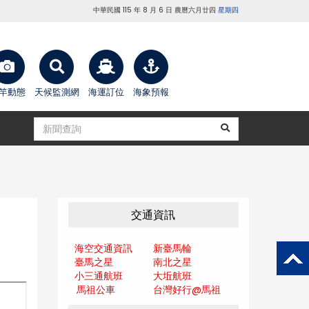
中華民國 115 年 8 月 6 日 農曆六月廿四
星期四
竿動態
天候監測網
海運訂位
海象預報
交通資訊
海空交通資訊
新臺馬輪
臺馬之星
南北之星
小三通航班
大坵航班
馬祖公車
台灣好行@馬
祖