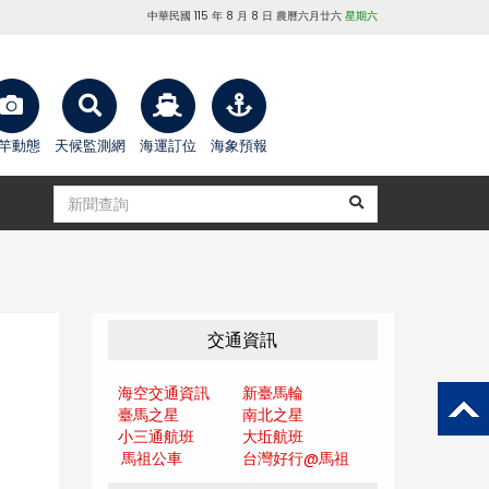
中華民國 115 年 8 月 8 日 農曆六月廿六
星期六
竿動態
天候監測網
海運訂位
海象預報
交通資訊
海空交通資訊
新臺馬輪
臺馬之星
南北之星
小三通航班
大坵航班
馬祖公車
台灣好行@馬
祖