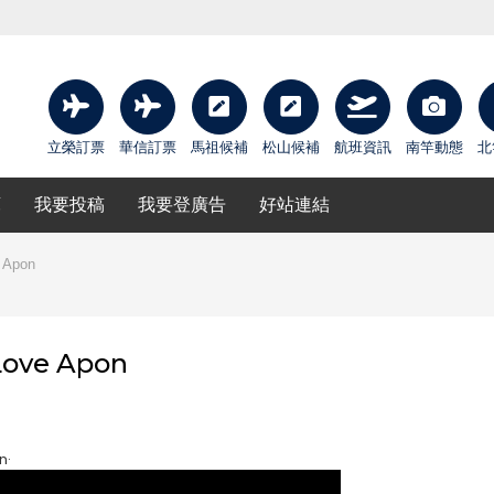
立榮訂票
華信訂票
馬祖候補
松山候補
航班資訊
南竿動態
北
庫
我要投稿
我要登廣告
好站連結
Apon
ve Apon
n·