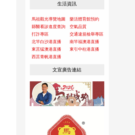
生活資訊
馬祖觀光導覽地圖
樂活體育館預約
縣醫看診進度查詢
空氣品質
打詐專區
交通違規檢舉專區
北竿白沙港直播
南竿福澳港直播
東莒猛澳港直播
東引中柱港直播
西莒青帆港直播
文宣廣告連結