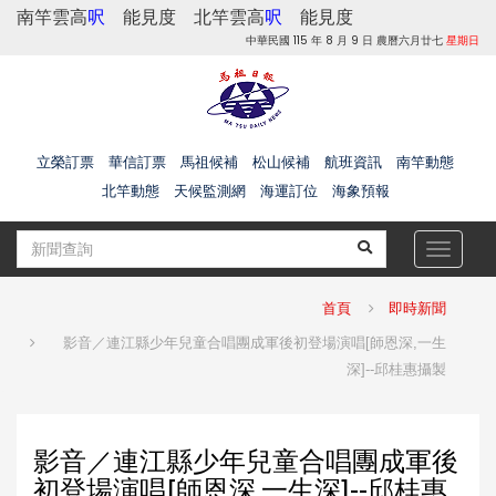
南竿雲高
呎
能見度
北竿雲高
呎
能見度
中華民國 115 年 8 月 9 日 農曆六月廿七
星期日
立榮訂票
華信訂票
馬祖候補
松山候補
航班資訊
南竿動態
北竿動態
天候監測網
海運訂位
海象預報
Toggle
navigat
首頁
即時新聞
影音／連江縣少年兒童合唱團成軍後初登場演唱[師恩深,一生
深]--邱桂惠攝製
影音／連江縣少年兒童合唱團成軍後
初登場演唱[師恩深,一生深]--邱桂惠