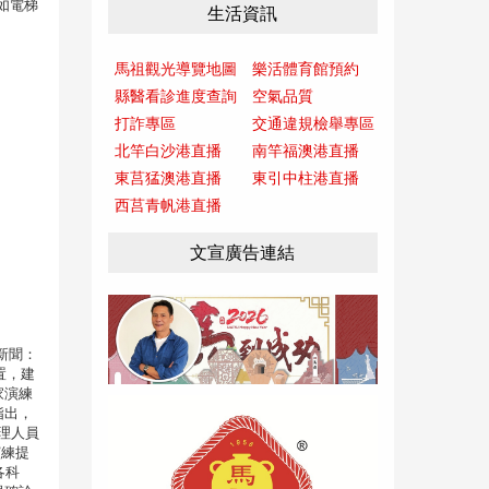
如電梯
生活資訊
馬祖觀光導覽地圖
樂活體育館預約
縣醫看診進度查詢
空氣品質
打詐專區
交通違規檢舉專區
北竿白沙港直播
南竿福澳港直播
東莒猛澳港直播
東引中柱港直播
西莒青帆港直播
文宣廣告連結
新聞：
置，建
家演練
指出，
理人員
演練提
各科