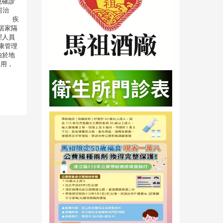
現確診
房治
。 疾
居家隔
理人員
康管理
由於地
不用，