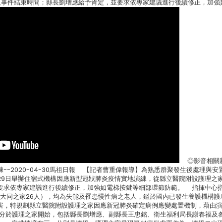
及事件結束時間；縣長劉增應給予肯定，並要求依專家建議進行後續修正，加強
◎影音相關
-2020-04-30馬祖日報 【記者曹重偉報導】為熟悉群聚發生後處理與安
29日舉辦住宿式機構因應新型冠狀肺炎疫情實地演練，從縣立醫院附設護理之
要求依專家建議進行後續修正，加強如電梯按鍵等細部環節防範。 指揮中心
，大同之家26人），均為失能及罹患慢性病之老人，鑑於國內已發生養護機構護
害，特規劃縣立醫院附設護理之家因應新冠肺炎確定病例應變處置機制，藉由
0分於護理之家開始，包括縣長劉增應、副縣長王忠銘、衛生福利局長謝春福及