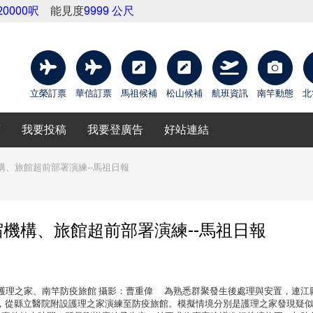
20000呎
能見度
9999 公尺
立榮訂票
華信訂票
馬祖候補
松山候補
航班資訊
南竿動態
北
庫
我要投稿
我要登廣告
好站連結
、旅館超前部署演練--馬祖日報
機構、旅館超前部署演練--馬祖日報
點：縣立醫院護理之家、南竿防疫旅館 攝影：曹重偉 為熟悉群聚發生後處理與安置，連
，從縣立醫院附設護理之家演練至防疫旅館。模擬情境分別是護理之家發現疑