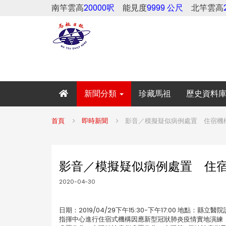
南竿雲高
20000呎
能見度
9999 公尺
北竿雲高
新聞分類
珍藏馬祖
歷史資料
首頁
即時新聞
影音／模擬疑似病例處置 住宿機構
影音／模擬疑似病例處置 住宿
2020-04-30
日期：2019/04/29下午15:30-下午17:00 地
指揮中心進行住宿式機構因應新型冠狀肺炎疫情實地演練