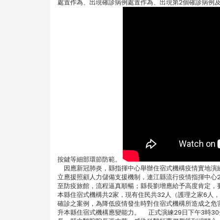
處置作為、出現確診病例處置作為、出現第2個確診病例
按鍵等細部環節防範。
因應新冠肺炎，縣指揮中心舉辦住宿式機構疫情實地演練-
立應援照顧人力儲備支援機制，連江縣流行疫情指揮中心
至防疫旅館，流程逼真順暢；縣長劉增應給予高度肯定，
本縣住宿式機構共2家，現有住民共32人（護理之家6人
確診之案例，為降低疫情發生時對住宿式機構所造成之危
升本縣住宿式機構應變能力。 正式演練29日下午3時3