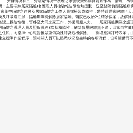
。 安排情境有三，分別是情境一護理之家發現疑似病例處置作為、情境二出
間；主要演練居家隔離1名護理人員檢驗報告陽性無症狀，送至醫院負壓隔離病
之家集中隔離之住民及居家隔離之工作人員採檢皆為陰性，將持續居家隔離14天
燒及呼吸道症狀，隔離期滿將解除居家隔離。醫院已收治2位確診個案，故解除
確認二採陰性後，暫移至大同之家工作，外援照服人力。 居家隔離期滿之護
房隔離之護理人員及照服員經3次採檢陰性，解除負壓隔離無不適，回家自主健
置之住民，向指揮中心報告後嚴重傳染性肺炎危機解除。 劉增應講評時表示，
建立標準作業程序，讓相關人員可以熟悉狀況發生時的各項流程，但希望備而