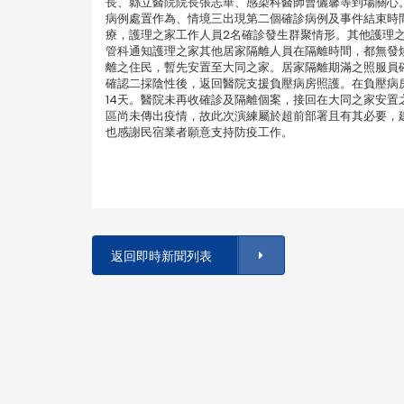
長、縣立醫院院長張志華、感染科醫師曹儷馨等到場關心
病例處置作為、情境三出現第二個確診病例及事件結束時
療，護理之家工作人員2名確診發生群聚情形。其他護理
管科通知護理之家其他居家隔離人員在隔離時間，都無發
離之住民，暫先安置至大同之家。居家隔離期滿之照服員
確認二採陰性後，返回醫院支援負壓病房照護。在負壓病
14天。醫院未再收確診及隔離個案，接回在大同之家安
區尚未傳出疫情，故此次演練屬於超前部署且有其必要，
也感謝民宿業者願意支持防疫工作。
返回即時新聞列表