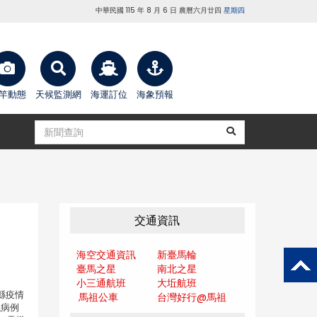
中華民國 115 年 8 月 6 日 農曆六月廿四
星期四
竿動態
天候監測網
海運訂位
海象預報
交通資訊
海空交通資訊
新臺馬輪
臺馬之星
南北之星
小三通航班
大坵航班
江縣疫情
馬祖公車
台灣好行@馬
祖
似病例