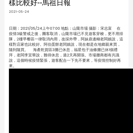
樣比較好--馬祖日報
2021-05-24
日期：2021/05/24上午07:00 地點：山隴市場 攝影：宋志富 在
疫情3級警戒之後，團客取消，山隴市場已不見遊客穿梭，更不用排
隊，2樓早餐區一律取消內用，改採外帶，阿妹鼎邊糊老闆娘說，這
樣對店家也比較好。阿伯蛋餅老闆娘說，現在都是在地鄉親來買，
隨到隨買。 海產乾貨區3攤已休息，福星包子油條攤已休1個禮
拜，老闆李宜華說，難得休息，過2天再開張。市場攤商都有共識
說，這個時候疫情緊張，遊客配合一下先不要來，等疫情控制好再
來。