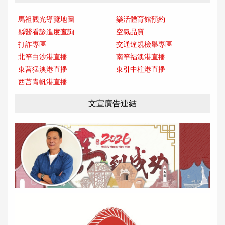
馬祖觀光導覽地圖
樂活體育館預約
縣醫看診進度查詢
空氣品質
打詐專區
交通違規檢舉專區
北竿白沙港直播
南竿福澳港直播
東莒猛澳港直播
東引中柱港直播
西莒青帆港直播
文宣廣告連結