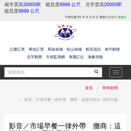
南竿雲高
20000呎
能見度
9999 公尺
北竿雲高
20000呎
能見度
9999 公尺
中華民國 115 年 8 月 8 日 農曆六月廿六
星期六
立榮訂票
華信訂票
馬祖候補
松山候補
航班資訊
南竿動態
北竿動態
天候監測網
海運訂位
海象預報
Toggle
navigat
首頁
即時新聞
影音／市場早餐一律外帶 攤商：這樣比較好--馬祖日報
影音／市場早餐一律外帶 攤商：這