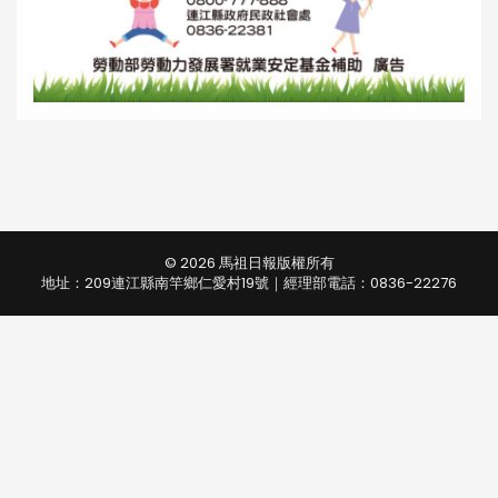
© 2026 馬祖日報版權所有
地址：209連江縣南竿鄉仁愛村19號｜經理部電話：0836-22276