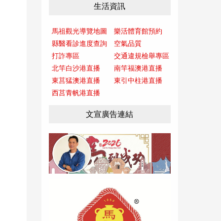
生活資訊
馬祖觀光導覽地圖
樂活體育館預約
縣醫看診進度查詢
空氣品質
打詐專區
交通違規檢舉專區
北竿白沙港直播
南竿福澳港直播
東莒猛澳港直播
東引中柱港直播
西莒青帆港直播
文宣廣告連結