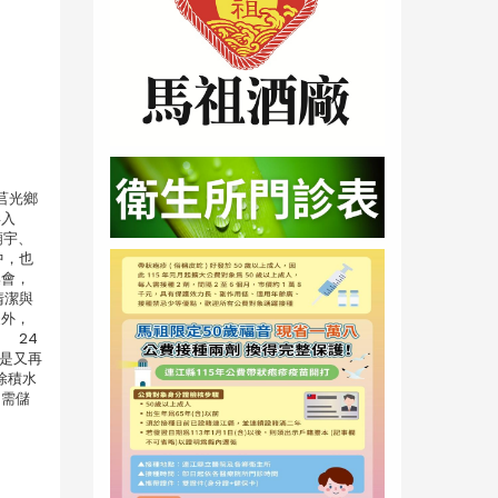
莒光鄉
毒入
廟宇、
中，也
集會，
清潔與
疫外，
 24
是又再
除積水
了需儲