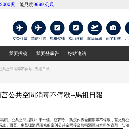
12000呎
能見度
9999 公尺
立榮訂票
華信訂票
馬祖候補
松山候補
航班資訊
南竿動態
北
庫
我要投稿
我要登廣告
好站連結
共空間消毒不停歇--馬祖日報
莒公共空間消毒不停歇--馬祖日報
、東莒猛澳碼頭、公共空間 攝影：宋幸儒、蔡夢玲 防疫作戰全面消毒不停歇，莒光鄉
馬虎，西莒、東莒猛澳碼頭候船室與公共空間等全島噴灑漂白水與除蟲劑，防