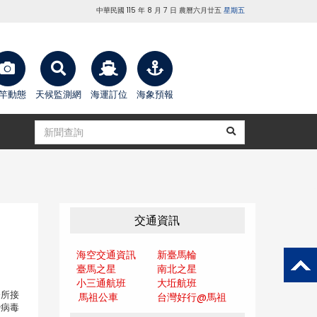
中華民國 115 年 8 月 7 日 農曆六月廿五
星期五
竿動態
天候監測網
海運訂位
海象預報
交通資訊
海空交通資訊
新臺馬輪
臺馬之星
南北之星
小三通航班
大坵航班
公所接
馬祖公車
台灣好行@馬
祖
治病毒