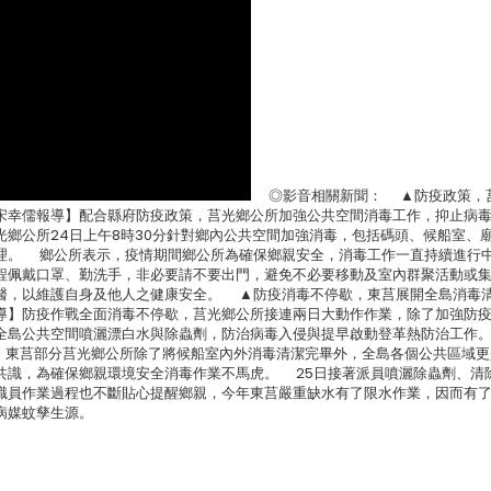
◎影音相關新聞： ▲防疫政策，
【記者宋幸儒報導】配合縣府防疫政策，莒光鄉公所加強公共空間消毒工作，抑止病
鄉公所24日上午8時30分針對鄉內公共空間加強消毒，包括碼頭、候船室、
理。 鄉公所表示，疫情期間鄉公所為確保鄉親安全，消毒工作一直持續進行
程佩戴口罩、勤洗手，非必要請不要出門，避免不必要移動及室內群聚活動或
醫，以維護自身及他人之健康安全。 ▲防疫消毒不停歇，東莒展開全島消毒
夢玲報導】防疫作戰全面消毒不停歇，莒光鄉公所接連兩日大動作作業，除了加強防
全島公共空間噴灑漂白水與除蟲劑，防治病毒入侵與提早啟動登革熱防治工作。
毒，東莒部分莒光鄉公所除了將候船室內外消毒清潔完畢外，全島各個公共區域更
共識，為確保鄉親環境安全消毒作業不馬虎。 25日接著派員噴灑除蟲劑、清
職員作業過程也不斷貼心提醒鄉親，今年東莒嚴重缺水有了限水作業，因而有
病媒蚊孳生源。