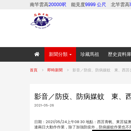
南竿雲高
20000呎
能見度
9999 公尺
北竿雲高
新聞分類
珍藏馬祖
歷史資料
首頁
即時新聞
影音／防疫、防病媒蚊 東、西莒公
影音／防疫、防病媒蚊 東、西
2021-05-26
日期：2021/05/24上午08:30 地點：西莒青帆
連兩日大動作作業，除了加強防疫外，防病媒蚊作業也不