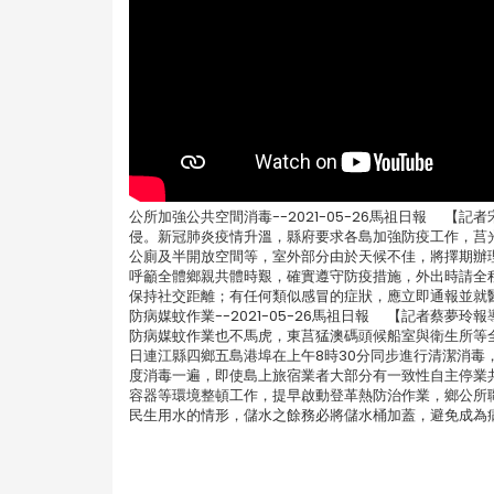
公所加強公共空間消毒--2021-05-26馬祖日報 
侵。新冠肺炎疫情升溫，縣府要求各島加強防疫工作，莒光
公廁及半開放空間等，室外部分由於天候不佳，將擇期辦
呼籲全體鄉親共體時艱，確實遵守防疫措施，外出時請全
保持社交距離；有任何類似感冒的症狀，應立即通報並就
防病媒蚊作業--2021-05-26馬祖日報 【記者蔡
防病媒蚊作業也不馬虎，東莒猛澳碼頭候船室與衛生所等
日連江縣四鄉五島港埠在上午8時30分同步進行清潔消
度消毒一遍，即使島上旅宿業者大部分有一致性自主停業
容器等環境整頓工作，提早啟動登革熱防治作業，鄉公所
民生用水的情形，儲水之餘務必將儲水桶加蓋，避免成為