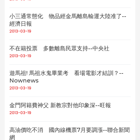
小三通常態化 物品經金馬離島輸運大陸准了--
經濟日報
2013-03-19
不在籍投票 多數離島民眾支持--中央社
2013-03-19
遊馬祖! 馬祖水鬼畢業考 看場電影才結訓？--
Nownews
2013-03-19
金門阿籍費神父 新教宗對他印象深--旺報
2013-03-19
高油價吃不消 國內線機票7月要調漲--聯合新聞
網