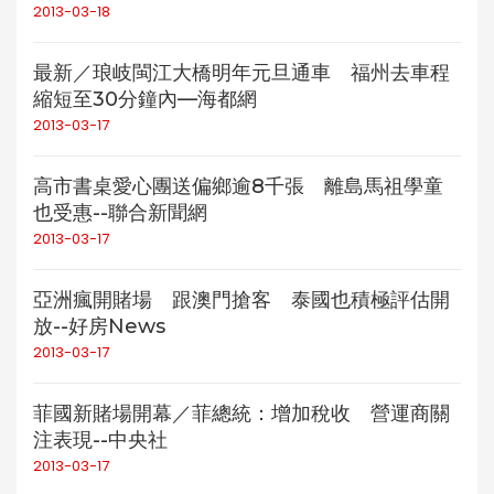
2013-03-18
最新／琅岐閩江大橋明年元旦通車 福州去車程
縮短至30分鐘內—海都網
2013-03-17
高市書桌愛心團送偏鄉逾8千張 離島馬祖學童
也受惠--聯合新聞網
2013-03-17
亞洲瘋開賭場 跟澳門搶客 泰國也積極評估開
放--好房News
2013-03-17
菲國新賭場開幕／菲總統：增加稅收 營運商關
注表現--中央社
2013-03-17