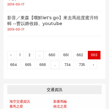
2013-03-17
影音／東森【嚐鮮let's go】來去馬祖度蜜月特
輯 --曹以鋒收錄、youtube
2013-03-17
‹
1
2
...
660
661
662
663
664
665
666
...
734
735
›
交通資訊
海空交通資訊
新臺馬輪
臺馬之星
南北之星