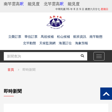
南竿雲高
呎
能見度
北竿雲高
呎
能見度
中華民國 115 年 8 月 9 日 農曆六月廿七
星期日
立榮訂票
華信訂票
馬祖候補
松山候補
航班資訊
南竿動態
北竿動態
天候監測網
海運訂位
海象預報
Toggle
navigat
首頁
即時新聞
即時新聞