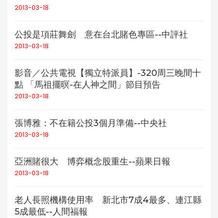
2013-03-18
公投是項莊舞劍 意在台北賭色專區--中評社
2013-03-18
影音／公共電視【獨立特派員】-320周三晚間十
點 「馬祖擺暝-在人神之間」節目預告
2013-03-18
張博雅：不在籍公投3個月準備--中央社
2013-03-18
亞洲賭很大 博弈概念股重生--蘋果日報
2013-03-18
老人長照機構使用率 新北市7成4最多、連江縣
5成最低--人間福報