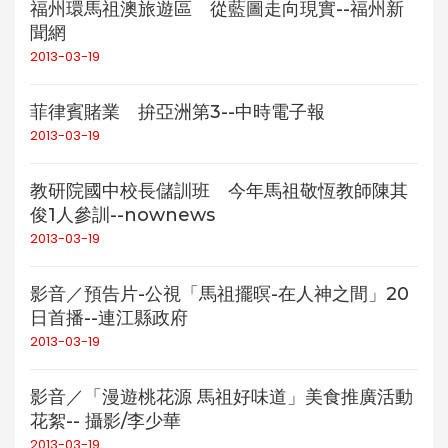
福州環馬祖澳旅遊區 從藍圖走向現實--福州新
聞網
2013-03-19
菲律賓賭業 拚亞洲第3--中時電子報
2013-03-19
教研院國中校長儲訓班 今年馬祖敬恆教師陳其
俊1人參訓--nownews
2013-03-19
影音／預告片-公視「馬祖擺暝-在人神之間」20
日首播--連江縣政府
2013-03-19
影音／「漫遊桃花源 馬祖好味道」美食推廣活動
花絮-- 攝影/李少華
2013-03-19