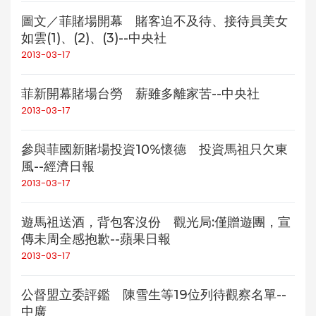
圖文／菲賭場開幕 賭客迫不及待、接待員美女
如雲(1)、(2)、(3)--中央社
2013-03-17
菲新開幕賭場台勞 薪雖多離家苦--中央社
2013-03-17
參與菲國新賭場投資10%懷德 投資馬祖只欠東
風--經濟日報
2013-03-17
遊馬祖送酒，背包客沒份 觀光局:僅贈遊團，宣
傳未周全感抱歉--蘋果日報
2013-03-17
公督盟立委評鑑 陳雪生等19位列待觀察名單--
中廣