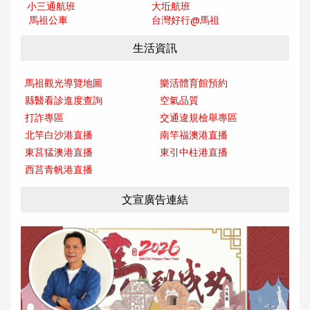
小三通航班
大坵航班
馬祖公車
台灣好行@馬
祖
生活資訊
馬祖觀光導覽地圖
樂活體育館預約
縣醫看診進度查詢
空氣品質
打詐專區
交通違規檢舉專區
北竿白沙港直播
南竿福澳港直播
東莒猛澳港直播
東引中柱港直播
西莒青帆港直播
文宣廣告連結