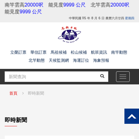
南竿雲高
20000呎
能見度
9999 公尺
北竿雲高
20000呎
能見度
9999 公尺
中華民國 115 年 8 月 6 日 農曆六月廿四
星期四
立榮訂票
華信訂票
馬祖候補
松山候補
航班資訊
南竿動態
北竿動態
天候監測網
海運訂位
海象預報
Toggle
navigat
首頁
即時新聞
即時新聞