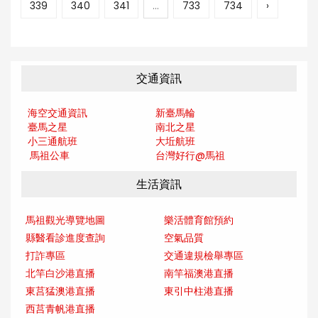
339
340
341
...
733
734
›
交通資訊
海空交通資訊
新臺馬輪
臺馬之星
南北之星
小三通航班
大坵航班
馬祖公車
台灣好行@馬
祖
生活資訊
馬祖觀光導覽地圖
樂活體育館預約
縣醫看診進度查詢
空氣品質
打詐專區
交通違規檢舉專區
北竿白沙港直播
南竿福澳港直播
東莒猛澳港直播
東引中柱港直播
西莒青帆港直播