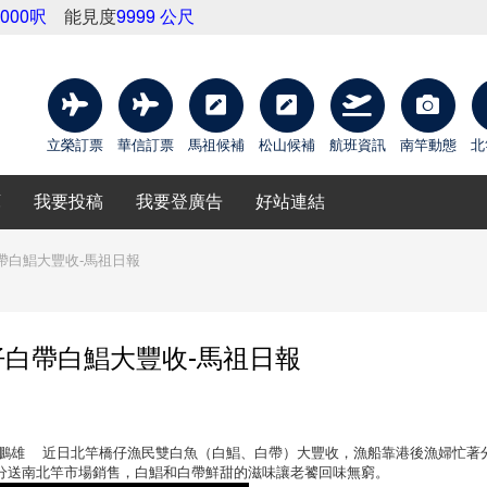
9000呎
能見度
9999 公尺
立榮訂票
華信訂票
馬祖候補
松山候補
航班資訊
南竿動態
北
庫
我要投稿
我要登廣告
好站連結
帶白鯧大豐收-馬祖日報
白帶白鯧大豐收-馬祖日報
港 攝影：陳鵬雄 近日北竿橋仔漁民雙白魚（白鯧、白帶）大豐收，漁船靠港後漁婦忙著
分送南北竿市場銷售，白鯧和白帶鮮甜的滋味讓老饕回味無窮。