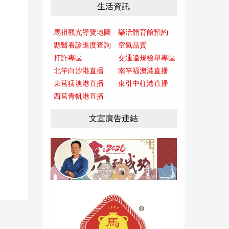
生活資訊
馬祖觀光導覽地圖
樂活體育館預約
縣醫看診進度查詢
空氣品質
打詐專區
交通違規檢舉專區
北竿白沙港直播
南竿福澳港直播
東莒猛澳港直播
東引中柱港直播
西莒青帆港直播
文宣廣告連結