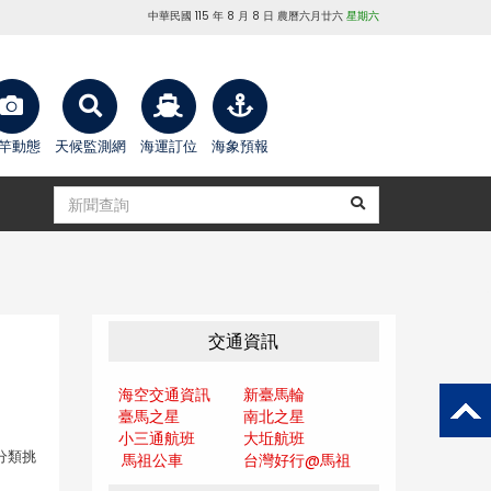
中華民國 115 年 8 月 8 日 農曆六月廿六
星期六
竿動態
天候監測網
海運訂位
海象預報
交通資訊
海空交通資訊
新臺馬輪
臺馬之星
南北之星
小三通航班
大坵航班
分類挑
馬祖公車
台灣好行@馬
祖