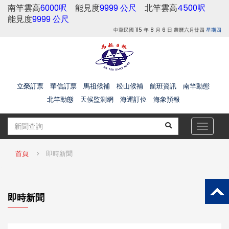
南竿雲高
6000呎
能見度
9999 公尺
北竿雲高
4500呎
能見度
9999 公尺
中華民國 115 年 8 月 6 日 農曆六月廿四
星期四
立榮訂票
華信訂票
馬祖候補
松山候補
航班資訊
南竿動態
北竿動態
天候監測網
海運訂位
海象預報
Toggle
navigat
首頁
即時新聞
即時新聞