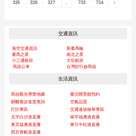
325
326
327
...
733
734
›
交通資訊
海空交通資訊
新臺馬輪
臺馬之星
南北之星
小三通航班
大坵航班
馬祖公車
台灣好行@馬
祖
生活資訊
馬祖觀光導覽地圖
樂活體育館預約
縣醫看診進度查詢
空氣品質
打詐專區
交通違規檢舉專區
北竿白沙港直播
南竿福澳港直播
東莒猛澳港直播
東引中柱港直播
西莒青帆港直播