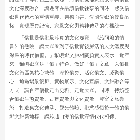
文化深度融合；讓遊客在品讀僑批往事的同時，感受僑
鄉世代傳承的重情重義、崇德向善、愛國愛鄉的優良品
格，實現歷史記憶、家風文化與精神傳承的有機統一。
「僑批是僑鄉最珍貴的文化瑰寶，《給阿嬤的情
書》的熱映，讓大眾看到了僑批背後鮮活的人文溫度與
深厚的時代價值。」猴嶼鄉文旅相關負責人表示，近年
來，猴嶼鄉立足「僑」特色、做好「僑」文章，以僑批
文化街區為核心載體，深挖僑史、活化僑文、凝聚僑
心，通過場景復原、實物展示、文化宣講、文旅融合等
方式，讓百年僑批走出史料、走近大眾。同時，持續整
合僑鄉生態資源、古建資源與文化資源，豐富文旅業
態，打造集文化傳承、觀光體驗、鄉愁感悟於一體的僑
鄉文旅新地標，讓跨越山海的僑批深情代代相傳。