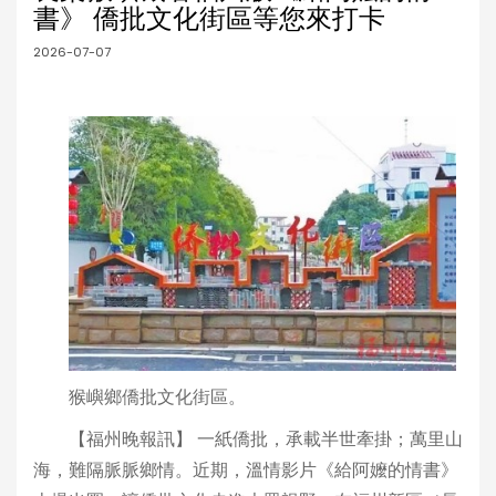
書》 僑批文化街區等您來打卡
2026-07-07
猴嶼鄉僑批文化街區。
【福州晚報訊】 一紙僑批，承載半世牽掛；萬里山
海，難隔脈脈鄉情。近期，溫情影片《給阿嬤的情書》