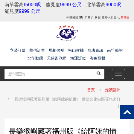
南竿雲高
15000呎
能見度
9999 公尺
北竿雲高
9000呎
能見度
9999 公尺
中華民國 115 年 8 月 9 日 農曆六月廿七
星期日
立榮訂票
華信訂票
馬祖候補
松山候補
航班資訊
南竿動態
北竿動態
天候監測網
海運訂位
海象預報
Toggle
navigat
首頁
走讀福州
長樂猴嶼藏著福州版《給阿嬤的情書》 僑批文化街區等您來打
卡
長樂猴嶼藏著福州版《給阿嬤的情