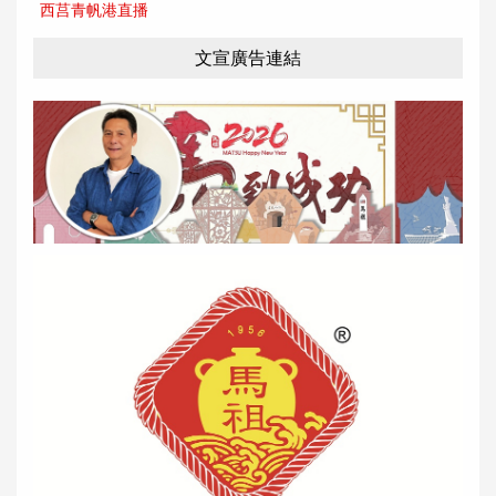
西莒青帆港直播
文宣廣告連結