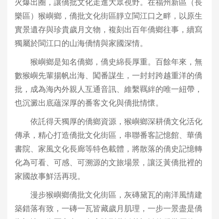
火爆出圈，讓僑批文化走進大眾視野。在福州新區（長
樂區）猴嶼鄉，僑批文化街區靜立閩江口之畔，以原生
實景遺存與珍貴歲月文物，複刻出百年僑鄉往事，續寫
獨屬於閩江口的山海僑情與家國深情。
猴嶼鄉是知名僑鄉，僑史綿長厚重。百餘年來，無
數猴嶼先輩揚帆出海、闖番謀生，一封封跨越重洋的僑
批，成為海內外親人互通音訊、維繫羈絆的唯一紐帶，
也沉澱出底蘊深厚的番客文化與僑批情懷。
依託得天獨厚的僑鄉資源，猴嶼鄉深耕僑文化活化
傳承，精心打造僑批文化街區，串聯番客記憶館、華僑
書院、家風文化長廊等特色載體，將散落的僑史記憶轉
化為可看、可感、可溯源的文旅場景，讓泛黃僑批裡的
家國故事鮮活再現。
漫步猴嶼鄉僑批文化街區，灰磚黛瓦的南洋風情建
築錯落有致，一磚一瓦皆藏歲月肌理，一步一景盡是僑