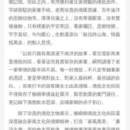
鄉記憶。街區之內，有序陳列著泛黃褶皺的僑批原件、
字跡斑駁的家書手稿、老舊珍貴的僑匯票據、百年遠洋
的思鄉信物等。薄薄信箋之上，沒有華麗辭藻，沒有繁
複修飾，只有樸素的平安寄語、養家囑託、思鄉情愫，
字字真切、句句暖心，生動還原出「銀信跨山海、情義
抵萬金」的動人意境。
「以前只聽長輩講過下南洋的故事，看完電影再來
逛僑批街區，看著這些真實留存的家書，瞬間讀懂了老
一輩華僑的艱辛與不易。每一封僑批，不只是寄錢養家
的憑證，更是華僑對故土、對家人最純粹、最赤誠的告
白。」前來打卡的遊客陳女士由衷感慨，僑批文化街區
不僅留存了猴嶼華僑遠赴重洋、艱苦創業的奮鬥過往，
更記錄下僑胞飲水思源、反哺家鄉的赤子初心。
除了珍貴的僑批文物展示，猴嶼鄉僑批文化街區還
深度融合家風文化與僑鄉精神，打造「家風萬里」「廉
語走廊」等特色主題板塊，將僑鄉廉潔家風故事與僑批