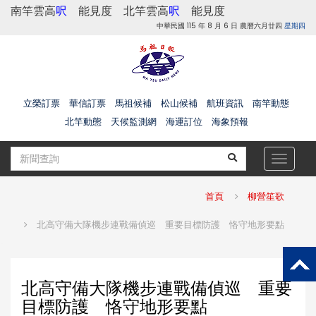
南竿雲高
呎
能見度
北竿雲高
呎
能見度
中華民國 115 年 8 月 6 日 農曆六月廿四
星期四
立榮訂票
華信訂票
馬祖候補
松山候補
航班資訊
南竿動態
北竿動態
天候監測網
海運訂位
海象預報
Toggle
navigat
首頁
柳營笙歌
北高守備大隊機步連戰備偵巡 重要目標防護 恪守地形要點
北高守備大隊機步連戰備偵巡 重要
目標防護 恪守地形要點