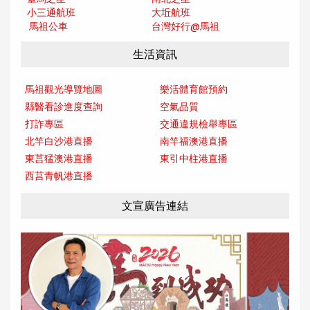
小三通航班
大坵航班
馬祖公車
台灣好行@馬
祖
生活資訊
馬祖觀光導覽地圖
樂活體育館預約
縣醫看診進度查詢
空氣品質
打詐專區
交通違規檢舉專區
北竿白沙港直播
南竿福澳港直播
東莒猛澳港直播
東引中柱港直播
西莒青帆港直播
文宣廣告連結