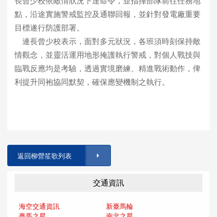
長曾少校依敵情狀況下達命令，並指揮部隊前往任務地
點，沿途實施警戒監控及通聯回報，並針對發電廠重要
目標遂行防護部署。
連長曾少校表示，面對多元狀況，各班須時刻保持敵
情觀念，並靈活運用地形掩護執行警戒，對個人戰技與
臨戰反應均是考驗，透過實境磨練、精進戰術動作，俾
利提升同袍協同默契，確保應變機制之執行。
返回柳營笙歌列表
交通資訊
海空交通資訊
新臺馬輪
臺馬之星
南北之星