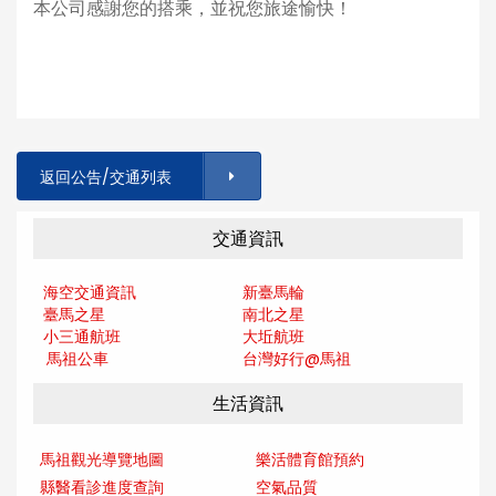
本公司感謝您的搭乘，並祝您旅途愉快！
返回公告/交通列表
交通資訊
海空交通資訊
新臺馬輪
臺馬之星
南北之星
小三通航班
大坵航班
馬祖公車
台灣好行@馬
祖
生活資訊
馬祖觀光導覽地圖
樂活體育館預約
縣醫看診進度查詢
空氣品質