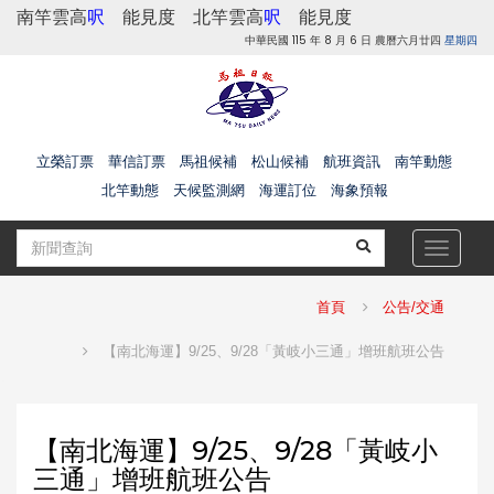
南竿雲高
呎
能見度
北竿雲高
呎
能見度
中華民國 115 年 8 月 6 日 農曆六月廿四
星期四
立榮訂票
華信訂票
馬祖候補
松山候補
航班資訊
南竿動態
北竿動態
天候監測網
海運訂位
海象預報
Toggle
navigat
首頁
公告/交通
【南北海運】9/25、9/28「黃岐小三通」增班航班公告
【南北海運】9/25、9/28「黃岐小
三通」增班航班公告