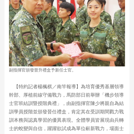
副指揮官頒發晉升禮盒予新任士官。
【特約記者楊楓棋／南竿報導】為培育優秀基層領導
幹部、厚植前線守備戰力，馬防部日前舉辦「機步領導
士官班結訓暨授階典禮」，由副指揮官陳少將親自為結
訓學員授階並頒發晉任禮盒，肯定其在受訓期間戮力戰
訓本務與認真學習的優異表現。全體學員皆展現由兵轉
士的蛻變與自信，躍躍欲試成為單位嶄新戰力，場面士