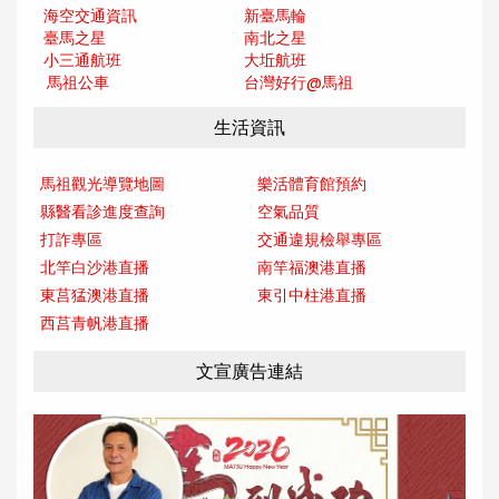
海空交通資訊
新臺馬輪
臺馬之星
南北之星
小三通航班
大坵航班
馬祖公車
台灣好行@馬
祖
生活資訊
馬祖觀光導覽地圖
樂活體育館預約
縣醫看診進度查詢
空氣品質
打詐專區
交通違規檢舉專區
北竿白沙港直播
南竿福澳港直播
東莒猛澳港直播
東引中柱港直播
西莒青帆港直播
文宣廣告連結