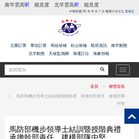
南竿雲高
呎
能見度
北竿雲高
呎
能見度
中華民國 115 年 8 月 7 日 農曆六月廿五
星期五
立榮訂票
華信訂票
馬祖候補
松山候補
航班資訊
南竿動態
北竿動態
天候監測網
海運訂位
海象預報
Toggle
navigat
首頁
柳營笙歌
馬防部機步領導士結訓暨授階典禮 承擔幹部責任 建構部隊
中堅
馬防部機步領導士結訓暨授階典禮
承擔幹部責任 建構部隊中堅