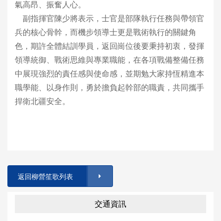
氣高昂、振奮人心。
副指揮官陳少將表示，士官是部隊執行任務與帶領官
兵的核心骨幹，而機步領導士更是戰術執行的關鍵角
色，期許全體結訓學員，返回崗位後要秉持初衷，發揮
領導統御、戰術思維與專業職能，在各項戰備整備任務
中展現強烈的責任感與使命感，並期勉大家持恆精進本
職學能、以身作則，勇於擔負起幹部的職責，共同攜手
捍衛北疆安全。
返回柳營笙歌列表
交通資訊