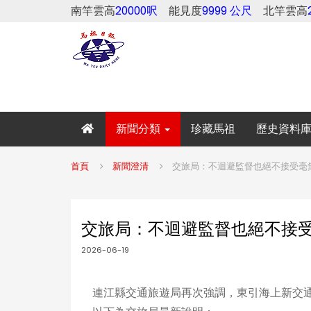
南竿雲高
20000呎
能見度
9999 公尺
北竿雲高
新聞分類
珍藏馬祖
歷史資料
首頁
新聞澄清
交旅局：不迴避監督也絕不接受毫
交旅局：不迴避監督也絕不接
2026-06-19
連江縣交通旅遊局再次強調，東引海上新交通