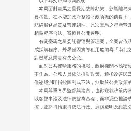
以下為交旅局最新說明：
本局面對臺馬之星長期故障頻繁，影響離島東
要考量。在不增加政府整體財政負擔的前提下
航線服務品質及營運韌性。此次臺馬之星新營
相關程序合法、審慎且公開透明。
有關臺馬之星委託營運與管理案，全案皆依政
成採購程序。外界僅因實際租用船舶為「南北
對機關及業者有失公允。
面對公共運輸服務的挑戰，政府機關本應積極
不作為。公務人員依法推動政策、積極改善民
僅憑臆測即指控圖利或不法，無助於公共政策
本局尊重各界監督與建言，也歡迎就政策內容
以客觀事證及法律依據為基礎，而非憑空推論
控，並將持續秉持依法行政、廉潔透明及維護