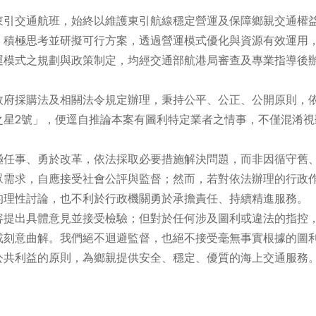
引交通航班，始終以維護東引航線穩定營運及保障鄉親交通權
，積極思考並研擬可行方案，透過營運模式優化與資源有效運用
運模式之規劃與政策制定，均經交通部航港局審查及專業指導後
府採購法及相關法令規定辦理，秉持公平、公正、公開原則，
之星2號」，便逕自推論本案有圖利特定業者之情事，不僅混淆視
任事、勇於改革，依法採取必要措施解決問題，而非因循守舊
眾需求，自應接受社會公評與監督；然而，若對依法辦理的行政
的理性討論，也不利於行政機關勇於承擔責任、持續精進服務。
提出具體意見並接受檢驗；但對於任何涉及圖利或違法的指控
或刻意曲解。我們絕不迴避監督，也絕不接受毫無事實根據的圖
公共利益的原則，為鄉親提供安全、穩定、優質的海上交通服務