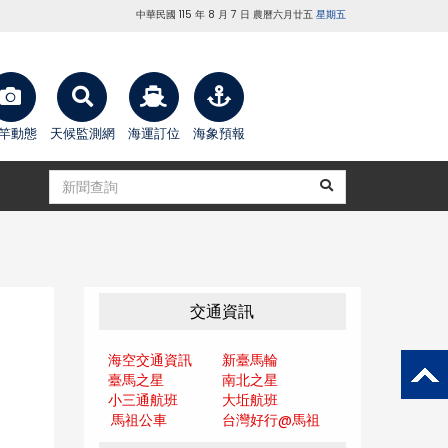
中華民國 115 年 8 月 7 日 農曆六月廿五
星期五
竿動態
天候監測網
海運訂位
海象預報
交通資訊
海空交通資訊
新臺馬輪
臺馬之星
南北之星
小三通航班
大坵航班
馬祖公車
台灣好行@馬
祖