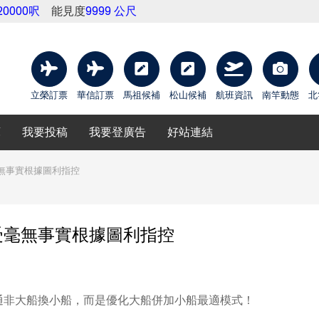
20000呎
能見度
9999 公尺
立榮訂票
華信訂票
馬祖候補
松山候補
航班資訊
南竿動態
北
庫
我要投稿
我要登廣告
好站連結
無事實根據圖利指控
受毫無事實根據圖利指控
非大船換小船，而是優化大船併加小船最適模式！