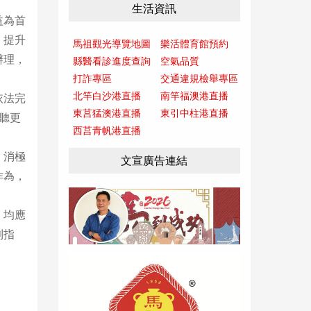
生活資訊
益為首
，提升
馬祖觀光導覽地圖
樂活體育館預約
辦理，
縣醫看診進度查詢
空氣品質
打詐專區
交通違規檢舉專區
北竿白沙港直播
南竿福澳港直播
依法完
東莒猛澳港直播
東引中柱港直播
聽更
西莒青帆港直播
、消極
文宣廣告連結
作為，
，均應
利指
。