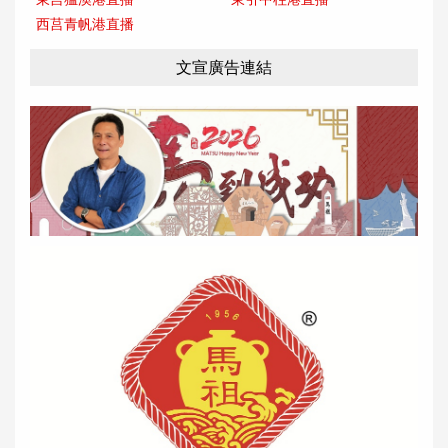
西莒青帆港直播
文宣廣告連結