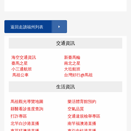
返回走讀福州列表
交通資訊
海空交通資訊
新臺馬輪
臺馬之星
南北之星
小三通航班
大坵航班
馬祖公車
台灣好行@馬
祖
生活資訊
馬祖觀光導覽地圖
樂活體育館預約
縣醫看診進度查詢
空氣品質
打詐專區
交通違規檢舉專區
北竿白沙港直播
南竿福澳港直播
東莒猛澳港直播
東引中柱港直播