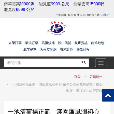
南竿雲高
10000呎
能見度
9999 公尺
北竿雲高
15000呎
能見度
9999 公尺
中華民國 115 年 8 月 10 日 農曆六月廿八
星期一
立榮訂票
華信訂票
馬祖候補
松山候補
航班資訊
南竿動態
北竿動態
天候監測網
海運訂位
海象預報
Toggle
navigat
首頁
走讀福州
一池清荷揚正氣 滿園廉風潤初心 茶亭公園荷花展賦能「榕心
樹廉」廉潔文化品牌建設
一池清荷揚正氣 滿園廉風潤初心