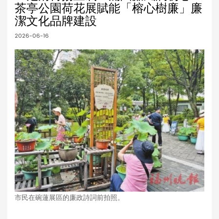
茶亭公園荷花展賦能「榕心樹廉」廉
潔文化品牌建設
2026-06-16
市民在碗蓮展區的廉政詩詞前拍照。