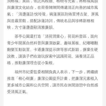
潤榕城」展區，依託馬鞍牆、榕樹等元素，將榕城風韻
與廉潔文化結合，在荷香陣陣間傳遞清正向善的城市風
氣；「清盞蓮語·悅玲瓏」碗蓮展區則佈置博古架、屏風
與造霧景觀，搭配詠蓮詩詞，傳統名品與珍稀新種相
映，方寸蓮盞盡顯清雅廉韻。
茶亭公園還打造「清荷潤童心」荷花科普區，面向
青少年開展自然科普與廉潔啟蒙。趣味展板、紀嘟嘟翻
翻樂互動裝置、卡通廉潔提示牌等形式新穎，摒棄生硬
說教，讓孩子們在遊玩探索中認識荷花、涵養清正品
格，推動廉潔理念從小紮根。
福州市紀委監委相關負責人表示，下一步，將繼續
推進「榕心樹廉」廉潔公園提升計畫，把廉潔元素植入
更多城市公園和公共空間，讓市民在休閒游憩中自然感
受清風正氣。