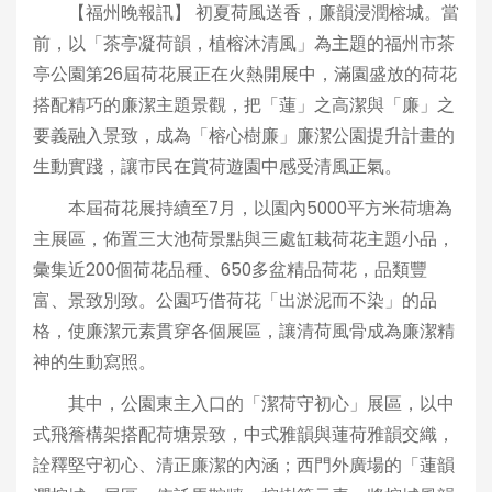
【福州晚報訊】 初夏荷風送香，廉韻浸潤榕城。當
前，以「茶亭凝荷韻，植榕沐清風」為主題的福州市茶
亭公園第26屆荷花展正在火熱開展中，滿園盛放的荷花
搭配精巧的廉潔主題景觀，把「蓮」之高潔與「廉」之
要義融入景致，成為「榕心樹廉」廉潔公園提升計畫的
生動實踐，讓市民在賞荷遊園中感受清風正氣。
本屆荷花展持續至7月，以園內5000平方米荷塘為
主展區，佈置三大池荷景點與三處缸栽荷花主題小品，
彙集近200個荷花品種、650多盆精品荷花，品類豐
富、景致別致。公園巧借荷花「出淤泥而不染」的品
格，使廉潔元素貫穿各個展區，讓清荷風骨成為廉潔精
神的生動寫照。
其中，公園東主入口的「潔荷守初心」展區，以中
式飛簷構架搭配荷塘景致，中式雅韻與蓮荷雅韻交織，
詮釋堅守初心、清正廉潔的內涵；西門外廣場的「蓮韻