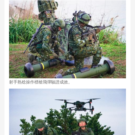
射手熟稔操作標槍飛彈驗證成效。