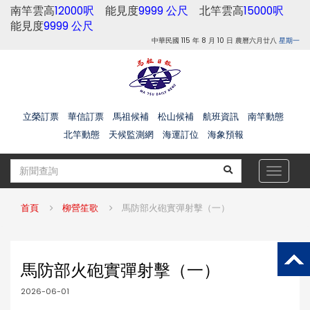
南竿雲高
12000呎
能見度
9999 公尺
北竿雲高
15000呎
能見度
9999 公尺
中華民國 115 年 8 月 10 日 農曆六月廿八
星期一
立榮訂票
華信訂票
馬祖候補
松山候補
航班資訊
南竿動態
北竿動態
天候監測網
海運訂位
海象預報
Toggle
navigat
首頁
柳營笙歌
馬防部火砲實彈射擊（一）
馬防部火砲實彈射擊（一）
2026-06-01