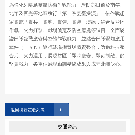
為強化外離島整體防衛作戰能力，馬防部日前於南竿、
北竿及莒光等地區執行「第二季雲臺操演」，依作戰想
定實施「實兵、實地、實彈、實裝」演練，結合反登陸
作戰、火力打擊、戰場偵蒐及防空應處等課目，全面驗
證部隊臨戰應變與整體作戰能力。並結合部隊覺知應用
套件（ＴＡＫ）遂行戰場指管與情資整合，透過科技整
合兵、火力運用，展現防區「即時應變、即刻制敵」的
堅實戰力。各單位展現勤訓精練成果與戍守北疆決心。
返回柳營笙歌列表
交通資訊