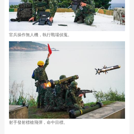
官兵操作無人機，執行戰場偵蒐。
射手發射標槍飛彈，命中目標。