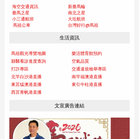
海空交通資訊
新臺馬輪
臺馬之星
南北之星
小三通航班
大坵航班
馬祖公車
台灣好行@馬
祖
生活資訊
馬祖觀光導覽地圖
樂活體育館預約
縣醫看診進度查詢
空氣品質
打詐專區
交通違規檢舉專區
北竿白沙港直播
南竿福澳港直播
東莒猛澳港直播
東引中柱港直播
西莒青帆港直播
文宣廣告連結