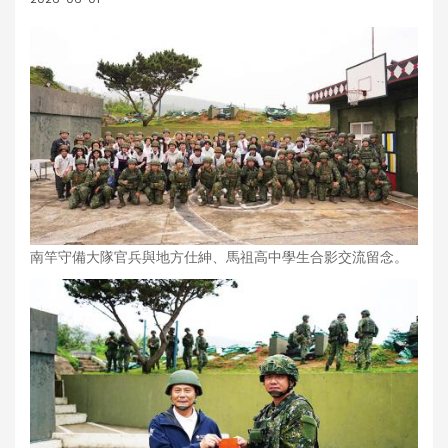
南竿守備大隊官兵與地方仕紳、馬祖高中學生合影交流留念。