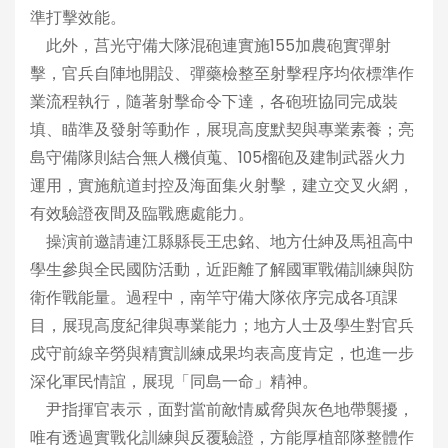
準打擊效能。
此外，莒光守備大隊混砲連實施155加農砲實彈射
擊，官兵自陣地開設、彈藥檢整至射擊程序均依標準作
業流程執行，隨著射擊命令下達，各砲班協同完成裝
填、瞄準及發射等動作，展現高度默契與專業素養；亮
島守備隊則結合無人機偵蒐、105榴砲及建制武器火力
運用，實施航道封控及海面集火射擊，建立交叉火網，
有效驗證夜間及臨戰應處能力。
操演前邀請連江縣縣長王忠銘、地方仕紳及馬祖高中
學生參與全民國防活動，近距離了解國軍戰備訓練與防
衛作戰能量。過程中，南竿守備大隊依序完成各項課
目，展現高度紀律與專業能力；地方人士及學生對官兵
戍守前線辛勞與精實訓練成果均表高度肯定，也進一步
深化軍民情誼，展現「同島一命」精神。
尹指揮官表示，面對當前敵情威脅與灰色地帶襲擾，
唯有透過實戰化訓練與反覆驗證，方能厚植部隊整體作