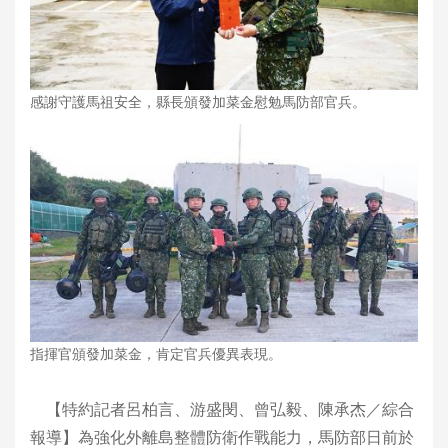
感謝守護馬祖安全，縣長頒發加菜金慰勉馬防部官兵。
指揮官頒發加菜金，肯定官兵優異表現。
【特約記者呂柏言、游盛閔、曾弘毅、陳承杰／綜合
報導】為強化外離島整體防衛作戰能力，馬防部日前於