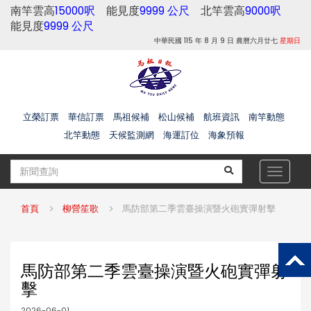
南竿雲高
15000呎
能見度
9999 公尺
北竿雲高
9000呎
能見度
9999 公尺
中華民國 115 年 8 月 9 日 農曆六月廿七
星期日
立榮訂票
華信訂票
馬祖候補
松山候補
航班資訊
南竿動態
北竿動態
天候監測網
海運訂位
海象預報
Toggle
navigat
首頁
柳營笙歌
馬防部第二季雲臺操演暨火砲實彈射擊
馬防部第二季雲臺操演暨火砲實彈射
擊
2026-06-01