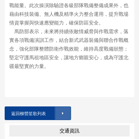
戰能量。此次操演除驗證各級部隊戰備整備成果外，也
藉由科技裝備、無人機及精準火力整合運用，提升戰場
情資掌握與快速應變能力，確保防區安全。
馬防部表示，未來將持續依敵情威脅與作戰需求，落
實各項戰備演訓工作，結合新式武器裝備與聯合作戰概
念，強化部隊整體防衛作戰效能，維持高度戰備狀態；
堅定守護馬祖地區安全，讓地方鄉親安心，成為守護北
疆最堅實的力量。
返回柳營笙歌列表
交通資訊