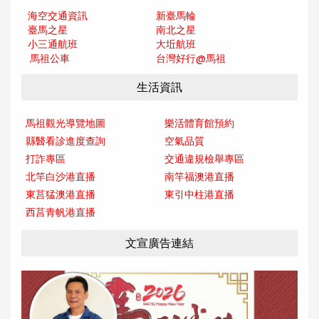
海空交通資訊
新臺馬輪
臺馬之星
南北之星
小三通航班
大坵航班
馬祖公車
台灣好行@馬
祖
生活資訊
馬祖觀光導覽地圖
樂活體育館預約
縣醫看診進度查詢
空氣品質
打詐專區
交通違規檢舉專區
北竿白沙港直播
南竿福澳港直播
東莒猛澳港直播
東引中柱港直播
西莒青帆港直播
文宣廣告連結