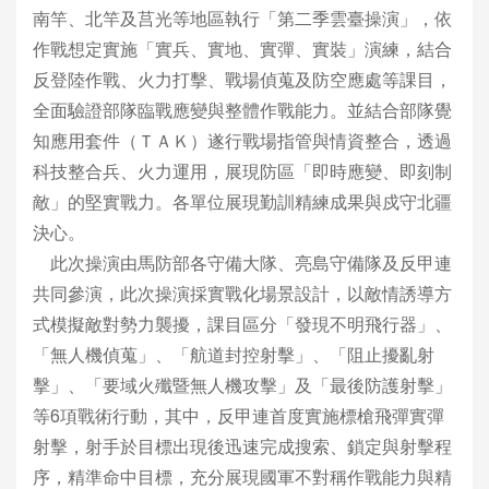
南竿、北竿及莒光等地區執行「第二季雲臺操演」，依
作戰想定實施「實兵、實地、實彈、實裝」演練，結合
反登陸作戰、火力打擊、戰場偵蒐及防空應處等課目，
全面驗證部隊臨戰應變與整體作戰能力。並結合部隊覺
知應用套件（ＴＡＫ）遂行戰場指管與情資整合，透過
科技整合兵、火力運用，展現防區「即時應變、即刻制
敵」的堅實戰力。各單位展現勤訓精練成果與戍守北疆
決心。
此次操演由馬防部各守備大隊、亮島守備隊及反甲連
共同參演，此次操演採實戰化場景設計，以敵情誘導方
式模擬敵對勢力襲擾，課目區分「發現不明飛行器」、
「無人機偵蒐」、「航道封控射擊」、「阻止擾亂射
擊」、「要域火殲暨無人機攻擊」及「最後防護射擊」
等6項戰術行動，其中，反甲連首度實施標槍飛彈實彈
射擊，射手於目標出現後迅速完成搜索、鎖定與射擊程
序，精準命中目標，充分展現國軍不對稱作戰能力與精