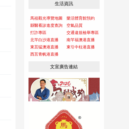
生活資訊
馬祖觀光導覽地圖
樂活體育館預約
縣醫看診進度查詢
空氣品質
打詐專區
交通違規檢舉專區
北竿白沙港直播
南竿福澳港直播
東莒猛澳港直播
東引中柱港直播
西莒青帆港直播
文宣廣告連結