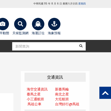
中華民國 115 年 8 月 6 日 農曆六月廿四
星期四
竿動態
天候監測網
海運訂位
海象預報
交通資訊
海空交通資訊
新臺馬輪
臺馬之星
南北之星
小三通航班
大坵航班
馬祖公車
台灣好行@馬
祖