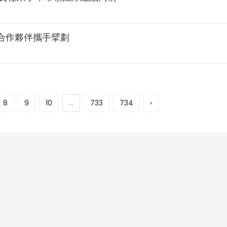
合作夥伴攜手擘劃
8
9
10
...
733
734
›