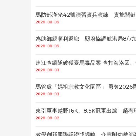
馬防部漢光42號演習實兵演練 實施關
2026-08-05
為助鄉親順利返鄉 縣府協調航港局8/7
2026-08-05
連江查緝隊破獲臺馬毒品案 查扣海洛因
2026-08-03
馬管處「媽祖宗教文化園區」 勇奪202
2026-08-03
東引軍事越野16K、8.5K冠軍出爐 趙
2026-08-02
教學創新國際認證獎揭曉 介壽附幼教師