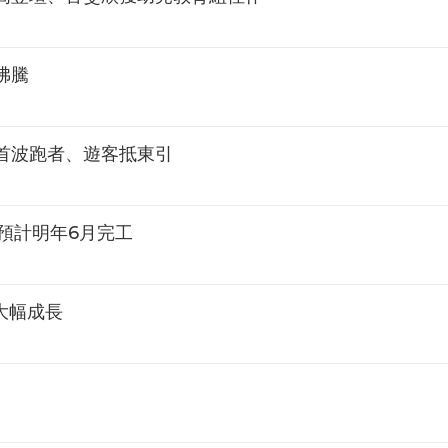
沸騰
首波跑者、遊客抵東引
預計明年6月完工
大幅成長