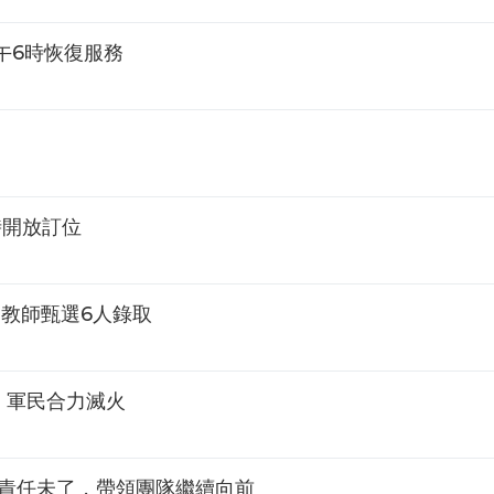
午6時恢復服務
時開放訂位
進教師甄選6人錄取
 軍民合力滅火
:責任未了，帶領團隊繼續向前