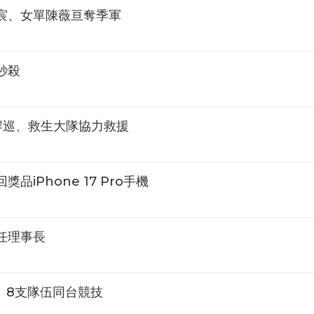
宸、女單陳薇亘奪季軍
秒殺
岸巡、救生大隊協力救援
iPhone 17 Pro手機
任理事長
 8支隊伍同台競技