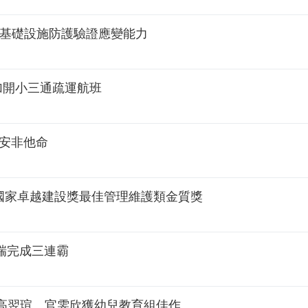
鍵基礎設施防護驗證應變能力
加開小三通疏運航班
、安非他命
6國家卓越建設獎最佳管理維護類金質獎
宥瑞完成三連霸
高翌瑄、官雯欣獲幼兒教育組佳作