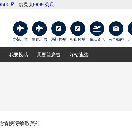
3500呎
能見度
9999 公尺
立榮訂票
華信訂票
馬祖候補
松山候補
航班資訊
南竿動態
北
庫
我要投稿
我要登廣告
好站連結
熱情接待致敬英雄