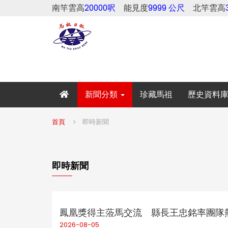
南竿雲高
20000呎
能見度
9999 公尺
北竿雲高
新聞分類
珍藏馬祖
歷史資料
首頁
即時新聞
即時新聞
鳳凰獎得主蒞馬交流 縣長王忠銘率團隊
2026-08-05