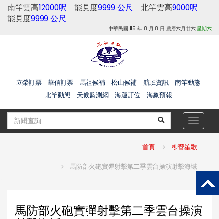
南竿雲高
12000呎
能見度
9999 公尺
北竿雲高
9000呎
能見度
9999 公尺
中華民國 115 年 8 月 8 日 農曆六月廿六
星期六
立榮訂票
華信訂票
馬祖候補
松山候補
航班資訊
南竿動態
北竿動態
天候監測網
海運訂位
海象預報
Toggle
navigat
首頁
柳營笙歌
馬防部火砲實彈射擊第二季雲台操演射擊海域
馬防部火砲實彈射擊第二季雲台操演