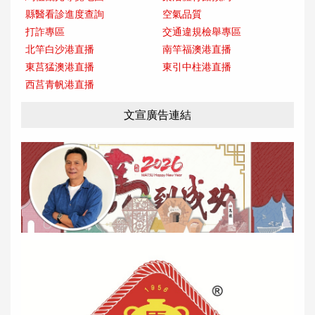
縣醫看診進度查詢
空氣品質
打詐專區
交通違規檢舉專區
北竿白沙港直播
南竿福澳港直播
東莒猛澳港直播
東引中柱港直播
西莒青帆港直播
文宣廣告連結