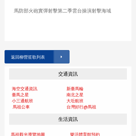
馬防部火砲實彈射擊第二季雲台操演射擊海域
返回柳營笙歌列表
交通資訊
海空交通資訊
新臺馬輪
臺馬之星
南北之星
小三通航班
大坵航班
馬祖公車
台灣好行@馬
祖
生活資訊
馬祖觀光導覽地圖
樂活體育館預約