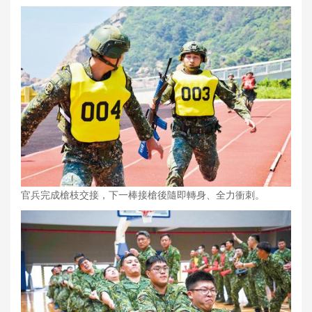
官兵完成槍枝交接，下一棒接槍後隨即轉身、全力衝刺。