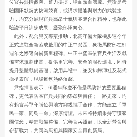
位官兵熱情參與、奮力拚搏，場面熱血沸騰。無論是考
驗團隊默契的拔河競賽，或講求體能與耐力的武裝接
力，均充分展現官兵高昂士氣與團隊合作精神，也藉此
驗證平日訓練成果，凝聚部隊向心。
此外，配合興安專案推動，北高守備大隊機步連今年
正式進駐全新落成啟用的中正中營區，象徵馬防部在61
週年之際邁向嶄新里程碑。中正中營區依官兵生活及戰
備需求規劃建置，提供更完善、安全的服役環境，同時
提升整體戰備基礎；啟用典禮中，並安排舞獅社及花式
操槍表演，現場氣氛熱絡溫馨。
尹指揮官表示，61週年隊慶不僅是馬防部的重要里程
碑，更代表防區官兵共同的榮耀與責任；一路走來，均
有賴官兵堅守崗位與地方鄉親攜手合作，方能建立「軍
民一家、同島一命」深厚情誼。未來將持續秉持守護家
園信念，精進戰備整備、完善官兵照顧，以全新營舍與
嶄新戰力，共同為馬祖與國家安全再創新局。