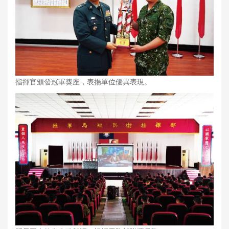
指揮官頒發冠軍獎座，表揚單位優異表現。