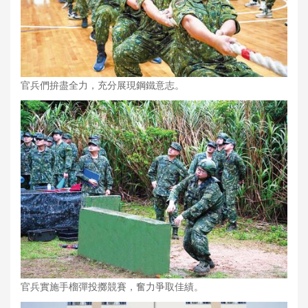
官兵們拚盡全力，充分展現鋼鐵意志。
官兵實施手榴彈投擲競賽，奮力爭取佳績。