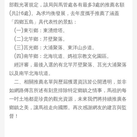
部觀光署規定，該局與馬管處各有最多3處的推薦名額
(共計6處)。為求均衡發展，去年度攜手推薦了涵蓋
「四鄉五島」具代表性的景點：
(一)東引鄉：東湧燈塔。
(二)北竿鄉：芹壁聚落。
(三)莒光鄉：大浦聚落、東洋山步道。
(四)南竿鄉：北海坑道、媽祖宗教文化園區。
經評審，最後入選的有北竿芹壁聚落、莒光大浦聚落
以及南竿北海坑道。
二、相關推薦名單與歷屆獲選資訊皆公開透明，並非
如網路傳言所述有刻意排除特定鄉鎮之情事，馬祖的每
一吋土地都是珍貴的觀光資源，未來我們將持續推廣各
鄉鎮之美，讓馬祖走向國際。再次感謝網友的建言與監
督！