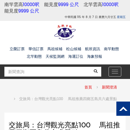
南竿雲高
10000呎
能見度
9999 公尺
北竿雲高
10000呎
能見度
9999 公尺
中華民國 115 年 8 月 7 日 農曆六月廿五
星期五
立榮訂票
華信訂票
馬祖候補
松山候補
航班資訊
南竿動態
北竿動態
天候監測網
海運訂位
海象預報
Toggle
navigat
首頁
新聞澄清
交旅局：台灣觀光亮點100 馬祖推薦四鄉五島共六處景點
交旅局：台灣觀光亮點100 馬祖推