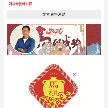
西莒青帆港直播
文宣廣告連結