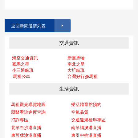
返回新聞澄清列表
交通資訊
海空交通資訊
新臺馬輪
臺馬之星
南北之星
小三通航班
大坵航班
馬祖公車
台灣好行@馬
祖
生活資訊
馬祖觀光導覽地圖
樂活體育館預約
縣醫看診進度查詢
空氣品質
打詐專區
交通違規檢舉專區
北竿白沙港直播
南竿福澳港直播
東莒猛澳港直播
東引中柱港直播