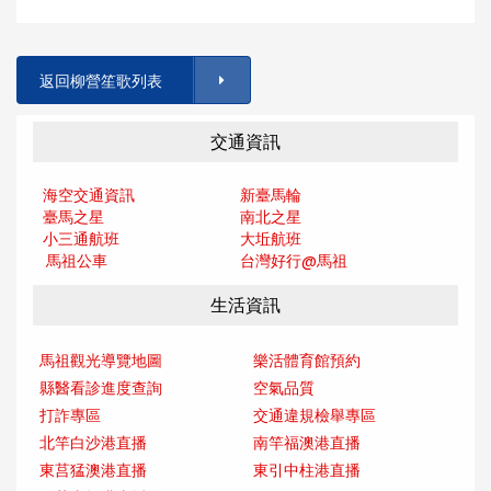
返回柳營笙歌列表
交通資訊
海空交通資訊
新臺馬輪
臺馬之星
南北之星
小三通航班
大坵航班
馬祖公車
台灣好行@馬
祖
生活資訊
馬祖觀光導覽地圖
樂活體育館預約
縣醫看診進度查詢
空氣品質
打詐專區
交通違規檢舉專區
北竿白沙港直播
南竿福澳港直播
東莒猛澳港直播
東引中柱港直播