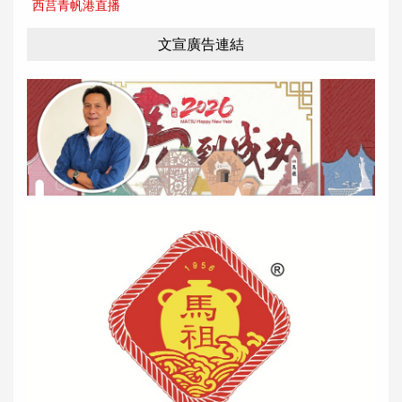
西莒青帆港直播
文宣廣告連結