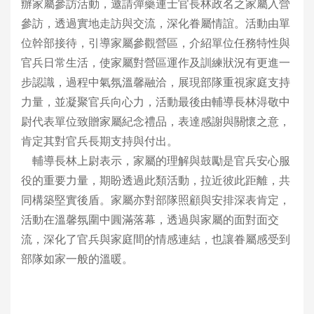
辦家屬參訪活動，邀請彈藥連士官長林政名之家屬入營
參訪，透過實地走訪與交流，深化眷屬情誼。活動由單
位幹部接待，引導家屬參觀營區，介紹單位任務特性與
官兵日常生活，使家屬對營區運作及訓練狀況有更進一
步認識，過程中氣氛溫馨融洽，展現部隊重視家庭支持
力量，並凝聚官兵向心力，活動最後由輔導長林淂敬中
尉代表單位致贈家屬紀念禮品，表達感謝與關懷之意，
肯定其對官兵長期支持與付出。
輔導長林上尉表示，家屬的理解與鼓勵是官兵安心服
役的重要力量，期盼透過此類活動，拉近彼此距離，共
同構築堅實後盾。家屬亦對部隊照顧與安排深表肯定，
活動在溫馨氛圍中圓滿落幕，透過與家屬的面對面交
流，深化了官兵與家庭間的情感連結，也讓眷屬感受到
部隊如家一般的溫暖。