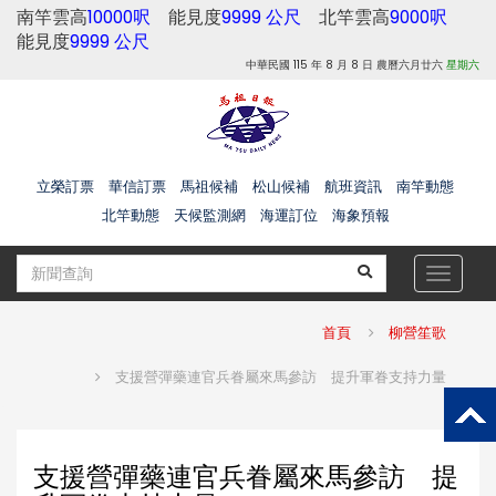
南竿雲高
10000呎
能見度
9999 公尺
北竿雲高
9000呎
能見度
9999 公尺
中華民國 115 年 8 月 8 日 農曆六月廿六
星期六
立榮訂票
華信訂票
馬祖候補
松山候補
航班資訊
南竿動態
北竿動態
天候監測網
海運訂位
海象預報
Toggle
navigat
首頁
柳營笙歌
支援營彈藥連官兵眷屬來馬參訪 提升軍眷支持力量
支援營彈藥連官兵眷屬來馬參訪 提