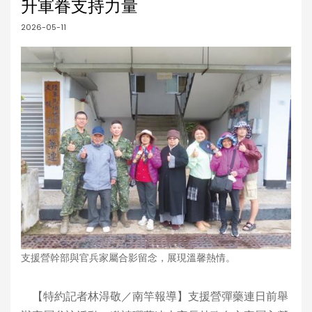
升軍眷支持力量
2026-05-11
支援營幹部與官兵家屬合影留念，展現溫馨熱情。
【特約記者林淂敬／南竿報導】支援營彈藥連日前舉